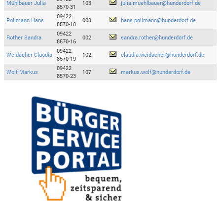
Mühlbauer Julia
103
julia.muehlbauer@hunderdorf.de
8570-31
09422
Pollmann Hans
003
hans.pollmann@hunderdorf.de
8570-10
09422
Rother Sandra
002
sandra.rother@hunderdorf.de
8570-16
09422
Weidacher Claudia
102
claudia.weidacher@hunderdorf.de
8570-19
09422
Wolf Markus
107
markus.wolf@hunderdorf.de
8570-23