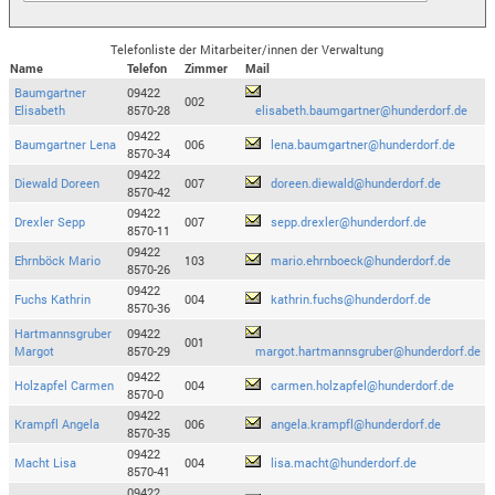
Telefonliste der Mitarbeiter/innen der Verwaltung
Name
Telefon
Zimmer
Mail
Baumgartner
09422
002
Elisabeth
8570-28
elisabeth.baumgartner@hunderdorf.de
09422
Baumgartner Lena
006
lena.baumgartner@hunderdorf.de
8570-34
09422
Diewald Doreen
007
doreen.diewald@hunderdorf.de
8570-42
09422
Drexler Sepp
007
sepp.drexler@hunderdorf.de
8570-11
09422
Ehrnböck Mario
103
mario.ehrnboeck@hunderdorf.de
8570-26
09422
Fuchs Kathrin
004
kathrin.fuchs@hunderdorf.de
8570-36
Hartmannsgruber
09422
001
Margot
8570-29
margot.hartmannsgruber@hunderdorf.de
09422
Holzapfel Carmen
004
carmen.holzapfel@hunderdorf.de
8570-0
09422
Krampfl Angela
006
angela.krampfl@hunderdorf.de
8570-35
09422
Macht Lisa
004
lisa.macht@hunderdorf.de
8570-41
09422