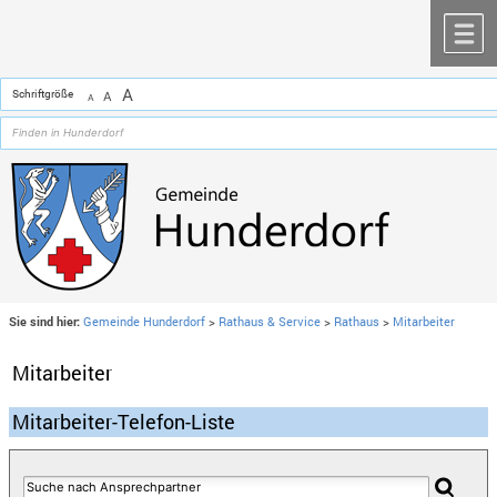
Zum Inhalt
,
zur Navigation
oder
zur Startseite
springen.
chließen
M
A
Schriftgröße
A
A
Sie sind hier:
Gemeinde Hunderdorf
>
Rathaus & Service
>
Rathaus
>
Mitarbeiter
Mitarbeiter
Mitarbeiter-Telefon-Liste