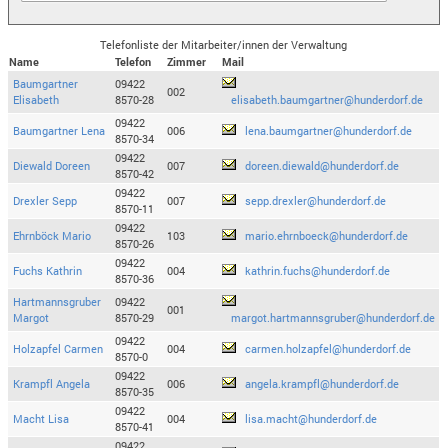
Telefonliste der Mitarbeiter/innen der Verwaltung
Name
Telefon
Zimmer
Mail
Baumgartner
09422
002
Elisabeth
8570-28
elisabeth.baumgartner@hunderdorf.de
09422
Baumgartner Lena
006
lena.baumgartner@hunderdorf.de
8570-34
09422
Diewald Doreen
007
doreen.diewald@hunderdorf.de
8570-42
09422
Drexler Sepp
007
sepp.drexler@hunderdorf.de
8570-11
09422
Ehrnböck Mario
103
mario.ehrnboeck@hunderdorf.de
8570-26
09422
Fuchs Kathrin
004
kathrin.fuchs@hunderdorf.de
8570-36
Hartmannsgruber
09422
001
Margot
8570-29
margot.hartmannsgruber@hunderdorf.de
09422
Holzapfel Carmen
004
carmen.holzapfel@hunderdorf.de
8570-0
09422
Krampfl Angela
006
angela.krampfl@hunderdorf.de
8570-35
09422
Macht Lisa
004
lisa.macht@hunderdorf.de
8570-41
09422