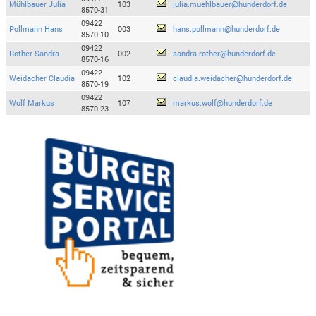
Mühlbauer Julia
103
julia.muehlbauer@hunderdorf.de
8570-31
09422
Pollmann Hans
003
hans.pollmann@hunderdorf.de
8570-10
09422
Rother Sandra
002
sandra.rother@hunderdorf.de
8570-16
09422
Weidacher Claudia
102
claudia.weidacher@hunderdorf.de
8570-19
09422
Wolf Markus
107
markus.wolf@hunderdorf.de
8570-23