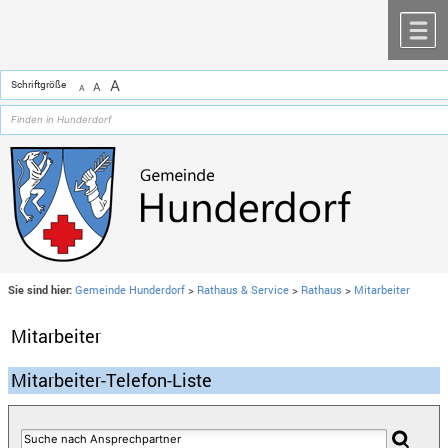
Zum Inhalt
,
zur Navigation
oder
zur Startseite
springen.
chließen
M
A
Schriftgröße
A
A
Sie sind hier:
Gemeinde Hunderdorf
>
Rathaus & Service
>
Rathaus
>
Mitarbeiter
Mitarbeiter
Mitarbeiter-Telefon-Liste