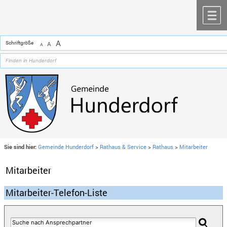
Zum Inhalt
,
zur Navigation
oder
zur Startseite
springen.
chließen
M
A
Schriftgröße
A
A
Sie sind hier:
Gemeinde Hunderdorf
>
Rathaus & Service
>
Rathaus
>
Mitarbeiter
Mitarbeiter
Mitarbeiter-Telefon-Liste