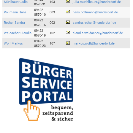
Mühlbauer Julia
103
julia.muehlbauer@hunderdorf.de
8570-31
09422
Pollmann Hans
003
hans.pollmann@hunderdorf.de
8570-10
09422
Rother Sandra
002
sandra.rother@hunderdorf.de
8570-16
09422
Weidacher Claudia
102
claudia.weidacher@hunderdorf.de
8570-19
09422
Wolf Markus
107
markus.wolf@hunderdorf.de
8570-23