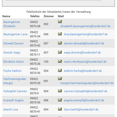
Telefonliste der Mitarbeiter/innen der Verwaltung
Name
Telefon
Zimmer
Mail
Baumgartner
09422
002
Elisabeth
8570-28
elisabeth.baumgartner@hunderdorf.de
09422
Baumgartner Lena
006
lena.baumgartner@hunderdorf.de
8570-34
09422
Diewald Doreen
007
doreen.diewald@hunderdorf.de
8570-42
09422
Drexler Sepp
007
sepp.drexler@hunderdorf.de
8570-11
09422
Ehrnböck Mario
103
mario.ehrnboeck@hunderdorf.de
8570-26
09422
Fuchs Kathrin
004
kathrin.fuchs@hunderdorf.de
8570-36
Hartmannsgruber
09422
001
Margot
8570-29
margot.hartmannsgruber@hunderdorf.de
09422
Holzapfel Carmen
004
carmen.holzapfel@hunderdorf.de
8570-0
09422
Krampfl Angela
006
angela.krampfl@hunderdorf.de
8570-35
09422
Macht Lisa
004
lisa.macht@hunderdorf.de
8570-41
09422