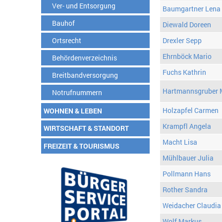
Ver- und Entsorgung
Baumgartner Lena
Bauhof
Diewald Doreen
Ortsrecht
Drexler Sepp
Ehrnböck Mario
Behördenverzeichnis
Fuchs Kathrin
Breitbandversorgung
Hartmannsgruber 
Notrufnummern
Holzapfel Carmen
WOHNEN & LEBEN
Krampfl Angela
WIRTSCHAFT & STANDORT
Macht Lisa
FREIZEIT & TOURISMUS
Mühlbauer Julia
Pollmann Hans
Rother Sandra
Weidacher Claudia
Wolf Markus