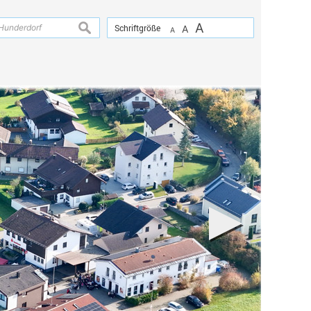
A
suchen
Schriftgröße
A
A