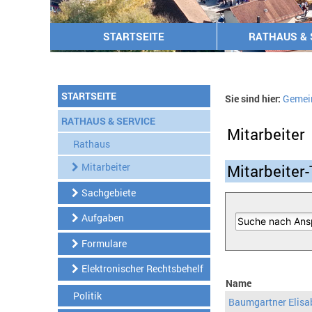
STARTSEITE
RATHAUS & 
STARTSEITE
Sie sind hier:
Gemei
RATHAUS & SERVICE
Mitarbeiter
Rathaus
Mitarbeiter
Mitarbeiter-
Sachgebiete
Aufgaben
Formulare
Elektronischer Rechtsbehelf
Name
Politik
Baumgartner Elisa