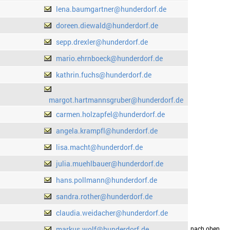
lena.baumgartner@hunderdorf.de
doreen.diewald@hunderdorf.de
sepp.drexler@hunderdorf.de
mario.ehrnboeck@hunderdorf.de
kathrin.fuchs@hunderdorf.de
margot.hartmannsgruber@hunderdorf.de
carmen.holzapfel@hunderdorf.de
angela.krampfl@hunderdorf.de
lisa.macht@hunderdorf.de
julia.muehlbauer@hunderdorf.de
hans.pollmann@hunderdorf.de
sandra.rother@hunderdorf.de
claudia.weidacher@hunderdorf.de
markus.wolf@hunderdorf.de
drucken
nach oben