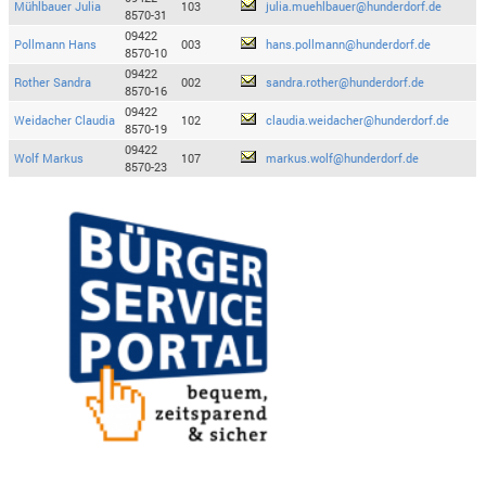
Mühlbauer Julia
103
julia.muehlbauer@hunderdorf.de
8570-31
09422
Pollmann Hans
003
hans.pollmann@hunderdorf.de
8570-10
09422
Rother Sandra
002
sandra.rother@hunderdorf.de
8570-16
09422
Weidacher Claudia
102
claudia.weidacher@hunderdorf.de
8570-19
09422
Wolf Markus
107
markus.wolf@hunderdorf.de
8570-23