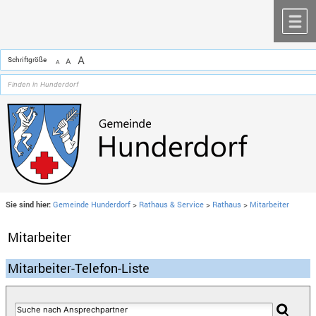
Zum Inhalt
,
zur Navigation
oder
zur Startseite
springen.
chließen
M
A
Schriftgröße
A
A
Sie sind hier:
Gemeinde Hunderdorf
>
Rathaus & Service
>
Rathaus
>
Mitarbeiter
Mitarbeiter
Mitarbeiter-Telefon-Liste