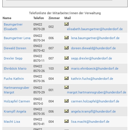
Telefonliste der Mitarbeiter/innen der Verwaltung
Name
Telefon
Zimmer
Mail
Baumgartner
09422
002
Elisabeth
8570-28
elisabeth.baumgartner@hunderdorf.de
09422
Baumgartner Lena
006
lena.baumgartner@hunderdorf.de
8570-34
09422
Diewald Doreen
007
doreen.diewald@hunderdorf.de
8570-42
09422
Drexler Sepp
007
sepp.drexler@hunderdorf.de
8570-11
09422
Ehrnböck Mario
103
mario.ehrnboeck@hunderdorf.de
8570-26
09422
Fuchs Kathrin
004
kathrin.fuchs@hunderdorf.de
8570-36
Hartmannsgruber
09422
001
Margot
8570-29
margot.hartmannsgruber@hunderdorf.de
09422
Holzapfel Carmen
004
carmen.holzapfel@hunderdorf.de
8570-0
09422
Krampfl Angela
006
angela.krampfl@hunderdorf.de
8570-35
09422
Macht Lisa
004
lisa.macht@hunderdorf.de
8570-41
09422