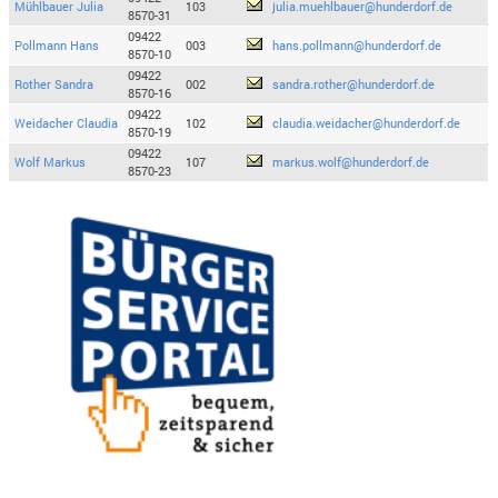
Mühlbauer Julia
103
julia.muehlbauer@hunderdorf.de
8570-31
09422
Pollmann Hans
003
hans.pollmann@hunderdorf.de
8570-10
09422
Rother Sandra
002
sandra.rother@hunderdorf.de
8570-16
09422
Weidacher Claudia
102
claudia.weidacher@hunderdorf.de
8570-19
09422
Wolf Markus
107
markus.wolf@hunderdorf.de
8570-23