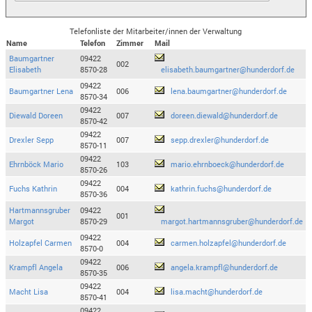
Telefonliste der Mitarbeiter/innen der Verwaltung
Name
Telefon
Zimmer
Mail
Baumgartner
09422
002
Elisabeth
8570-28
elisabeth.baumgartner@hunderdorf.de
09422
Baumgartner Lena
006
lena.baumgartner@hunderdorf.de
8570-34
09422
Diewald Doreen
007
doreen.diewald@hunderdorf.de
8570-42
09422
Drexler Sepp
007
sepp.drexler@hunderdorf.de
8570-11
09422
Ehrnböck Mario
103
mario.ehrnboeck@hunderdorf.de
8570-26
09422
Fuchs Kathrin
004
kathrin.fuchs@hunderdorf.de
8570-36
Hartmannsgruber
09422
001
Margot
8570-29
margot.hartmannsgruber@hunderdorf.de
09422
Holzapfel Carmen
004
carmen.holzapfel@hunderdorf.de
8570-0
09422
Krampfl Angela
006
angela.krampfl@hunderdorf.de
8570-35
09422
Macht Lisa
004
lisa.macht@hunderdorf.de
8570-41
09422