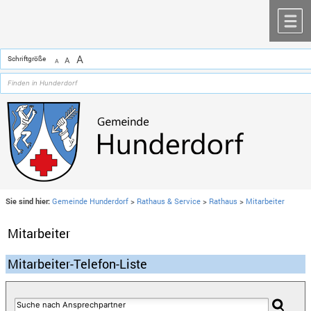
Zum Inhalt
,
zur Navigation
oder
zur Startseite
springen.
chließen
M
A
Schriftgröße
A
A
Sie sind hier:
Gemeinde Hunderdorf
>
Rathaus & Service
>
Rathaus
>
Mitarbeiter
Mitarbeiter
Mitarbeiter-Telefon-Liste