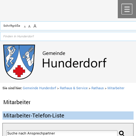
Zum Inhalt
,
zur Navigation
oder
zur Startseite
springen.
chließen
M
A
Schriftgröße
A
A
Sie sind hier:
Gemeinde Hunderdorf
>
Rathaus & Service
>
Rathaus
>
Mitarbeiter
Mitarbeiter
Mitarbeiter-Telefon-Liste