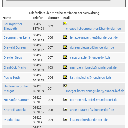
Telefonliste der Mitarbeiter/innen der Verwaltung
Name
Telefon
Zimmer
Mail
Baumgartner
09422
002
Elisabeth
8570-28
elisabeth.baumgartner@hunderdorf.de
09422
Baumgartner Lena
006
lena.baumgartner@hunderdorf.de
8570-34
09422
Diewald Doreen
007
doreen.diewald@hunderdorf.de
8570-42
09422
Drexler Sepp
007
sepp.drexler@hunderdorf.de
8570-11
09422
Ehrnböck Mario
103
mario.ehrnboeck@hunderdorf.de
8570-26
09422
Fuchs Kathrin
004
kathrin.fuchs@hunderdorf.de
8570-36
Hartmannsgruber
09422
001
Margot
8570-29
margot.hartmannsgruber@hunderdorf.de
09422
Holzapfel Carmen
004
carmen.holzapfel@hunderdorf.de
8570-0
09422
Krampfl Angela
006
angela.krampfl@hunderdorf.de
8570-35
09422
Macht Lisa
004
lisa.macht@hunderdorf.de
8570-41
09422