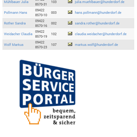
Mühlbauer Julia
103
julia.muehlbauer@hunderdorf.de
8570-31
09422
Pollmann Hans
003
hans.pollmann@hunderdorf.de
8570-10
09422
Rother Sandra
002
sandra.rother@hunderdorf.de
8570-16
09422
Weidacher Claudia
102
claudia.weidacher@hunderdorf.de
8570-19
09422
Wolf Markus
107
markus.wolf@hunderdorf.de
8570-23