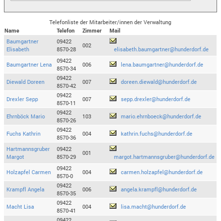
Telefonliste der Mitarbeiter/innen der Verwaltung
Name
Telefon
Zimmer
Mail
Baumgartner
09422
002
Elisabeth
8570-28
elisabeth.baumgartner@hunderdorf.de
09422
Baumgartner Lena
006
lena.baumgartner@hunderdorf.de
8570-34
09422
Diewald Doreen
007
doreen.diewald@hunderdorf.de
8570-42
09422
Drexler Sepp
007
sepp.drexler@hunderdorf.de
8570-11
09422
Ehrnböck Mario
103
mario.ehrnboeck@hunderdorf.de
8570-26
09422
Fuchs Kathrin
004
kathrin.fuchs@hunderdorf.de
8570-36
Hartmannsgruber
09422
001
Margot
8570-29
margot.hartmannsgruber@hunderdorf.de
09422
Holzapfel Carmen
004
carmen.holzapfel@hunderdorf.de
8570-0
09422
Krampfl Angela
006
angela.krampfl@hunderdorf.de
8570-35
09422
Macht Lisa
004
lisa.macht@hunderdorf.de
8570-41
09422