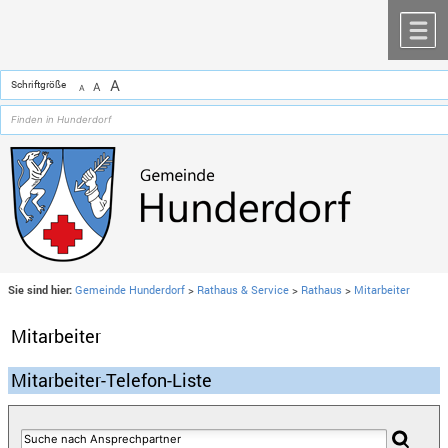
Zum Inhalt
,
zur Navigation
oder
zur Startseite
springen.
chließen
M
A
Schriftgröße
A
A
Sie sind hier:
Gemeinde Hunderdorf
>
Rathaus & Service
>
Rathaus
>
Mitarbeiter
Mitarbeiter
Mitarbeiter-Telefon-Liste