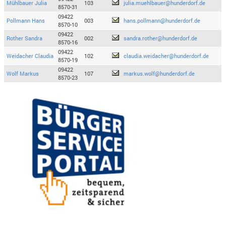
Mühlbauer Julia
103
julia.muehlbauer@hunderdorf.de
8570-31
09422
Pollmann Hans
003
hans.pollmann@hunderdorf.de
8570-10
09422
Rother Sandra
002
sandra.rother@hunderdorf.de
8570-16
09422
Weidacher Claudia
102
claudia.weidacher@hunderdorf.de
8570-19
09422
Wolf Markus
107
markus.wolf@hunderdorf.de
8570-23