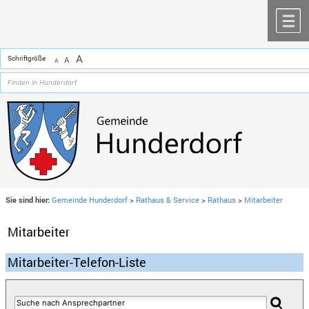
Zum Inhalt
,
zur Navigation
oder
zur Startseite
springen.
chließen
M
A
Schriftgröße
A
A
Sie sind hier:
Gemeinde Hunderdorf
>
Rathaus & Service
>
Rathaus
>
Mitarbeiter
Mitarbeiter
Mitarbeiter-Telefon-Liste