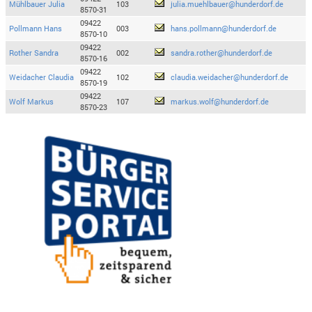
Mühlbauer Julia
103
julia.muehlbauer@hunderdorf.de
8570-31
09422
Pollmann Hans
003
hans.pollmann@hunderdorf.de
8570-10
09422
Rother Sandra
002
sandra.rother@hunderdorf.de
8570-16
09422
Weidacher Claudia
102
claudia.weidacher@hunderdorf.de
8570-19
09422
Wolf Markus
107
markus.wolf@hunderdorf.de
8570-23