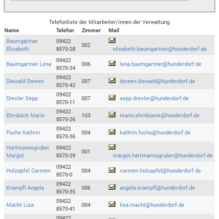
Telefonliste der Mitarbeiter/innen der Verwaltung
Name
Telefon
Zimmer
Mail
Baumgartner
09422
002
Elisabeth
8570-28
elisabeth.baumgartner@hunderdorf.de
09422
Baumgartner Lena
006
lena.baumgartner@hunderdorf.de
8570-34
09422
Diewald Doreen
007
doreen.diewald@hunderdorf.de
8570-42
09422
Drexler Sepp
007
sepp.drexler@hunderdorf.de
8570-11
09422
Ehrnböck Mario
103
mario.ehrnboeck@hunderdorf.de
8570-26
09422
Fuchs Kathrin
004
kathrin.fuchs@hunderdorf.de
8570-36
Hartmannsgruber
09422
001
Margot
8570-29
margot.hartmannsgruber@hunderdorf.de
09422
Holzapfel Carmen
004
carmen.holzapfel@hunderdorf.de
8570-0
09422
Krampfl Angela
006
angela.krampfl@hunderdorf.de
8570-35
09422
Macht Lisa
004
lisa.macht@hunderdorf.de
8570-41
09422