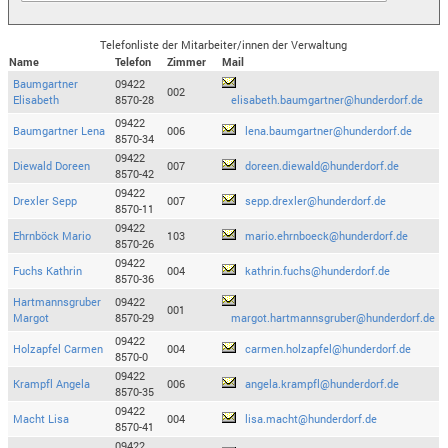
Telefonliste der Mitarbeiter/innen der Verwaltung
Name
Telefon
Zimmer
Mail
Baumgartner
09422
002
Elisabeth
8570-28
elisabeth.baumgartner@hunderdorf.de
09422
Baumgartner Lena
006
lena.baumgartner@hunderdorf.de
8570-34
09422
Diewald Doreen
007
doreen.diewald@hunderdorf.de
8570-42
09422
Drexler Sepp
007
sepp.drexler@hunderdorf.de
8570-11
09422
Ehrnböck Mario
103
mario.ehrnboeck@hunderdorf.de
8570-26
09422
Fuchs Kathrin
004
kathrin.fuchs@hunderdorf.de
8570-36
Hartmannsgruber
09422
001
Margot
8570-29
margot.hartmannsgruber@hunderdorf.de
09422
Holzapfel Carmen
004
carmen.holzapfel@hunderdorf.de
8570-0
09422
Krampfl Angela
006
angela.krampfl@hunderdorf.de
8570-35
09422
Macht Lisa
004
lisa.macht@hunderdorf.de
8570-41
09422