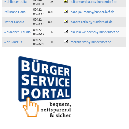
Mühlbauer Julia
103
julia.muehlbauer@hunderdorf.de
8570-31
09422
Pollmann Hans
003
hans.pollmann@hunderdorf.de
8570-10
09422
Rother Sandra
002
sandra.rother@hunderdorf.de
8570-16
09422
Weidacher Claudia
102
claudia.weidacher@hunderdorf.de
8570-19
09422
Wolf Markus
107
markus.wolf@hunderdorf.de
8570-23