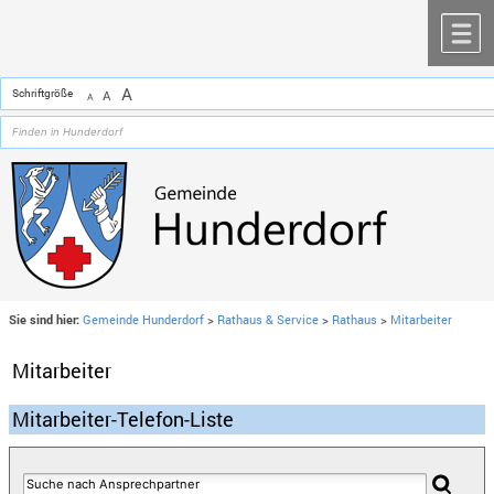
Zum Inhalt
,
zur Navigation
oder
zur Startseite
springen.
chließen
M
A
Schriftgröße
A
A
Sie sind hier:
Gemeinde Hunderdorf
>
Rathaus & Service
>
Rathaus
>
Mitarbeiter
Mitarbeiter
Mitarbeiter-Telefon-Liste