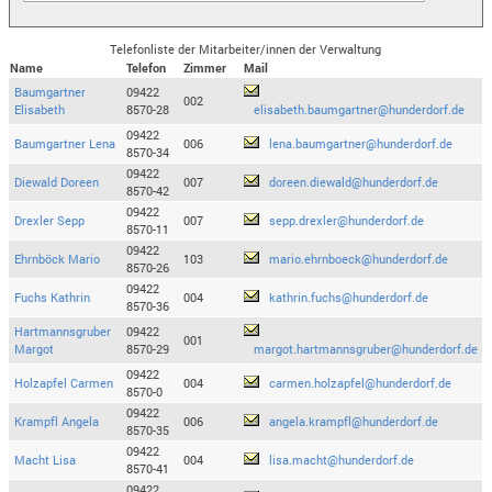
Telefonliste der Mitarbeiter/innen der Verwaltung
Name
Telefon
Zimmer
Mail
Baumgartner
09422
002
Elisabeth
8570-28
elisabeth.baumgartner@hunderdorf.de
09422
Baumgartner Lena
006
lena.baumgartner@hunderdorf.de
8570-34
09422
Diewald Doreen
007
doreen.diewald@hunderdorf.de
8570-42
09422
Drexler Sepp
007
sepp.drexler@hunderdorf.de
8570-11
09422
Ehrnböck Mario
103
mario.ehrnboeck@hunderdorf.de
8570-26
09422
Fuchs Kathrin
004
kathrin.fuchs@hunderdorf.de
8570-36
Hartmannsgruber
09422
001
Margot
8570-29
margot.hartmannsgruber@hunderdorf.de
09422
Holzapfel Carmen
004
carmen.holzapfel@hunderdorf.de
8570-0
09422
Krampfl Angela
006
angela.krampfl@hunderdorf.de
8570-35
09422
Macht Lisa
004
lisa.macht@hunderdorf.de
8570-41
09422