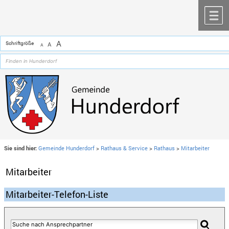
Zum Inhalt
,
zur Navigation
oder
zur Startseite
springen.
chließen
M
A
Schriftgröße
A
A
Sie sind hier:
Gemeinde Hunderdorf
>
Rathaus & Service
>
Rathaus
>
Mitarbeiter
Mitarbeiter
Mitarbeiter-Telefon-Liste