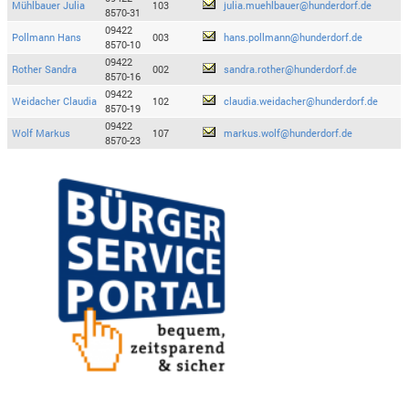
Mühlbauer Julia
103
julia.muehlbauer@hunderdorf.de
8570-31
09422
Pollmann Hans
003
hans.pollmann@hunderdorf.de
8570-10
09422
Rother Sandra
002
sandra.rother@hunderdorf.de
8570-16
09422
Weidacher Claudia
102
claudia.weidacher@hunderdorf.de
8570-19
09422
Wolf Markus
107
markus.wolf@hunderdorf.de
8570-23