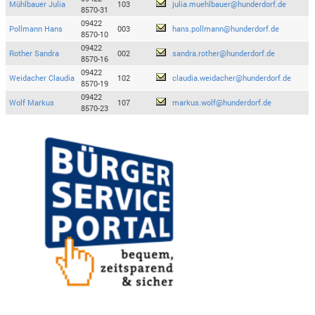
Mühlbauer Julia
103
julia.muehlbauer@hunderdorf.de
8570-31
09422
Pollmann Hans
003
hans.pollmann@hunderdorf.de
8570-10
09422
Rother Sandra
002
sandra.rother@hunderdorf.de
8570-16
09422
Weidacher Claudia
102
claudia.weidacher@hunderdorf.de
8570-19
09422
Wolf Markus
107
markus.wolf@hunderdorf.de
8570-23