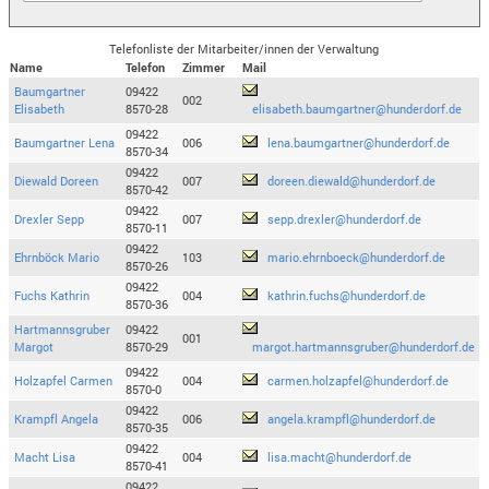
Telefonliste der Mitarbeiter/innen der Verwaltung
Name
Telefon
Zimmer
Mail
Baumgartner
09422
002
Elisabeth
8570-28
elisabeth.baumgartner@hunderdorf.de
09422
Baumgartner Lena
006
lena.baumgartner@hunderdorf.de
8570-34
09422
Diewald Doreen
007
doreen.diewald@hunderdorf.de
8570-42
09422
Drexler Sepp
007
sepp.drexler@hunderdorf.de
8570-11
09422
Ehrnböck Mario
103
mario.ehrnboeck@hunderdorf.de
8570-26
09422
Fuchs Kathrin
004
kathrin.fuchs@hunderdorf.de
8570-36
Hartmannsgruber
09422
001
Margot
8570-29
margot.hartmannsgruber@hunderdorf.de
09422
Holzapfel Carmen
004
carmen.holzapfel@hunderdorf.de
8570-0
09422
Krampfl Angela
006
angela.krampfl@hunderdorf.de
8570-35
09422
Macht Lisa
004
lisa.macht@hunderdorf.de
8570-41
09422