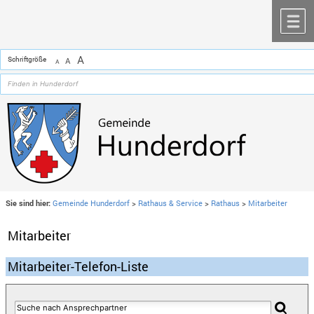
Zum Inhalt
,
zur Navigation
oder
zur Startseite
springen.
chließen
M
A
Schriftgröße
A
A
Sie sind hier:
Gemeinde Hunderdorf
>
Rathaus & Service
>
Rathaus
>
Mitarbeiter
Mitarbeiter
Mitarbeiter-Telefon-Liste