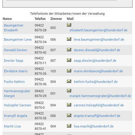
Telefonliste der Mitarbeiter/innen der Verwaltung
Name
Telefon
Zimmer
Mail
Baumgartner
09422
002
Elisabeth
8570-28
elisabeth.baumgartner@hunderdorf.de
09422
Baumgartner Lena
006
lena.baumgartner@hunderdorf.de
8570-34
09422
Diewald Doreen
007
doreen.diewald@hunderdorf.de
8570-42
09422
Drexler Sepp
007
sepp.drexler@hunderdorf.de
8570-11
09422
Ehrnböck Mario
103
mario.ehrnboeck@hunderdorf.de
8570-26
09422
Fuchs Kathrin
004
kathrin.fuchs@hunderdorf.de
8570-36
Hartmannsgruber
09422
001
Margot
8570-29
margot.hartmannsgruber@hunderdorf.de
09422
Holzapfel Carmen
004
carmen.holzapfel@hunderdorf.de
8570-0
09422
Krampfl Angela
006
angela.krampfl@hunderdorf.de
8570-35
09422
Macht Lisa
004
lisa.macht@hunderdorf.de
8570-41
09422