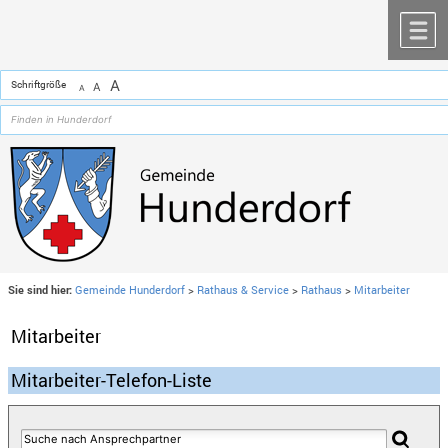
Zum Inhalt
,
zur Navigation
oder
zur Startseite
springen.
chließen
M
A
Schriftgröße
A
A
Sie sind hier:
Gemeinde Hunderdorf
>
Rathaus & Service
>
Rathaus
>
Mitarbeiter
Mitarbeiter
Mitarbeiter-Telefon-Liste