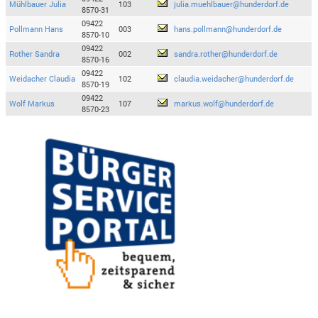
Mühlbauer Julia
103
julia.muehlbauer@hunderdorf.de
8570-31
09422
Pollmann Hans
003
hans.pollmann@hunderdorf.de
8570-10
09422
Rother Sandra
002
sandra.rother@hunderdorf.de
8570-16
09422
Weidacher Claudia
102
claudia.weidacher@hunderdorf.de
8570-19
09422
Wolf Markus
107
markus.wolf@hunderdorf.de
8570-23