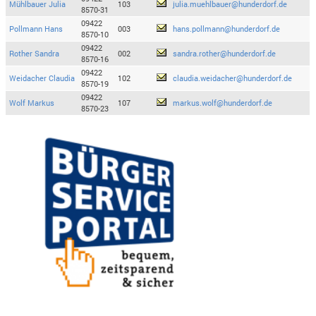
Mühlbauer Julia
103
julia.muehlbauer@hunderdorf.de
8570-31
09422
Pollmann Hans
003
hans.pollmann@hunderdorf.de
8570-10
09422
Rother Sandra
002
sandra.rother@hunderdorf.de
8570-16
09422
Weidacher Claudia
102
claudia.weidacher@hunderdorf.de
8570-19
09422
Wolf Markus
107
markus.wolf@hunderdorf.de
8570-23