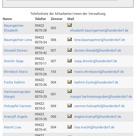
Telefonliste der Mitarbeiter/innen der Verwaltung
Name
Telefon
Zimmer
Mail
Baumgartner
09422
002
Elisabeth
8570-28
elisabeth.baumgartner@hunderdorf.de
09422
Baumgartner Lena
006
lena.baumgartner@hunderdorf.de
8570-34
09422
Diewald Doreen
007
doreen.diewald@hunderdorf.de
8570-42
09422
Drexler Sepp
007
sepp.drexler@hunderdorf.de
8570-11
09422
Ehrnböck Mario
103
mario.ehrnboeck@hunderdorf.de
8570-26
09422
Fuchs Kathrin
004
kathrin.fuchs@hunderdorf.de
8570-36
Hartmannsgruber
09422
001
Margot
8570-29
margot.hartmannsgruber@hunderdorf.de
09422
Holzapfel Carmen
004
carmen.holzapfel@hunderdorf.de
8570-0
09422
Krampfl Angela
006
angela.krampfl@hunderdorf.de
8570-35
09422
Macht Lisa
004
lisa.macht@hunderdorf.de
8570-41
09422