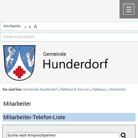
Zum Inhalt
,
zur Navigation
oder
zur Startseite
springen.
chließen
M
A
Schriftgröße
A
A
Sie sind hier:
Gemeinde Hunderdorf
>
Rathaus & Service
>
Rathaus
>
Mitarbeiter
Mitarbeiter
Mitarbeiter-Telefon-Liste