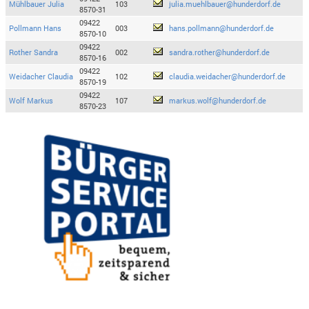
Mühlbauer Julia
103
julia.muehlbauer@hunderdorf.de
8570-31
09422
Pollmann Hans
003
hans.pollmann@hunderdorf.de
8570-10
09422
Rother Sandra
002
sandra.rother@hunderdorf.de
8570-16
09422
Weidacher Claudia
102
claudia.weidacher@hunderdorf.de
8570-19
09422
Wolf Markus
107
markus.wolf@hunderdorf.de
8570-23