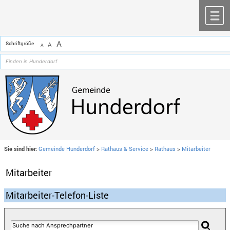
Zum Inhalt
,
zur Navigation
oder
zur Startseite
springen.
chließen
M
A
Schriftgröße
A
A
Sie sind hier:
Gemeinde Hunderdorf
>
Rathaus & Service
>
Rathaus
>
Mitarbeiter
Mitarbeiter
Mitarbeiter-Telefon-Liste