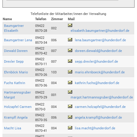
Telefonliste der Mitarbeiter/innen der Verwaltung
Name
Telefon
Zimmer
Mail
Baumgartner
09422
002
Elisabeth
8570-28
elisabeth.baumgartner@hunderdorf.de
09422
Baumgartner Lena
006
lena.baumgartner@hunderdorf.de
8570-34
09422
Diewald Doreen
007
doreen.diewald@hunderdorf.de
8570-42
09422
Drexler Sepp
007
sepp.drexler@hunderdorf.de
8570-11
09422
Ehrnböck Mario
103
mario.ehrnboeck@hunderdorf.de
8570-26
09422
Fuchs Kathrin
004
kathrin.fuchs@hunderdorf.de
8570-36
Hartmannsgruber
09422
001
Margot
8570-29
margot.hartmannsgruber@hunderdorf.de
09422
Holzapfel Carmen
004
carmen.holzapfel@hunderdorf.de
8570-0
09422
Krampfl Angela
006
angela.krampfl@hunderdorf.de
8570-35
09422
Macht Lisa
004
lisa.macht@hunderdorf.de
8570-41
09422