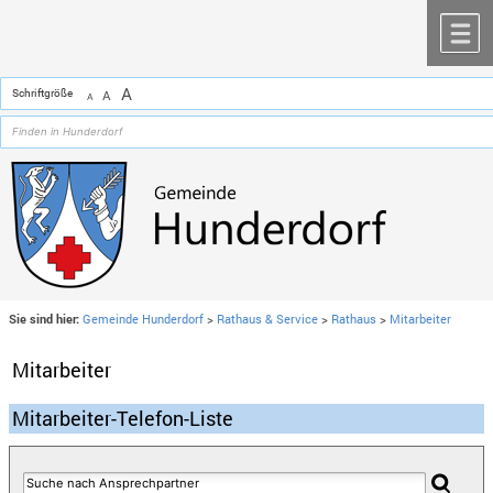
Zum Inhalt
,
zur Navigation
oder
zur Startseite
springen.
chließen
M
A
Schriftgröße
A
A
Sie sind hier:
Gemeinde Hunderdorf
>
Rathaus & Service
>
Rathaus
>
Mitarbeiter
Mitarbeiter
Mitarbeiter-Telefon-Liste