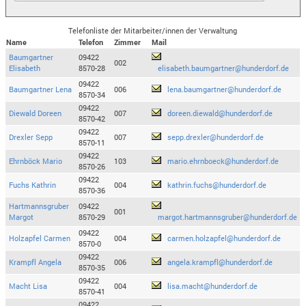
Telefonliste der Mitarbeiter/innen der Verwaltung
Name
Telefon
Zimmer
Mail
Baumgartner
09422
002
Elisabeth
8570-28
elisabeth.baumgartner@hunderdorf.de
09422
Baumgartner Lena
006
lena.baumgartner@hunderdorf.de
8570-34
09422
Diewald Doreen
007
doreen.diewald@hunderdorf.de
8570-42
09422
Drexler Sepp
007
sepp.drexler@hunderdorf.de
8570-11
09422
Ehrnböck Mario
103
mario.ehrnboeck@hunderdorf.de
8570-26
09422
Fuchs Kathrin
004
kathrin.fuchs@hunderdorf.de
8570-36
Hartmannsgruber
09422
001
Margot
8570-29
margot.hartmannsgruber@hunderdorf.de
09422
Holzapfel Carmen
004
carmen.holzapfel@hunderdorf.de
8570-0
09422
Krampfl Angela
006
angela.krampfl@hunderdorf.de
8570-35
09422
Macht Lisa
004
lisa.macht@hunderdorf.de
8570-41
09422