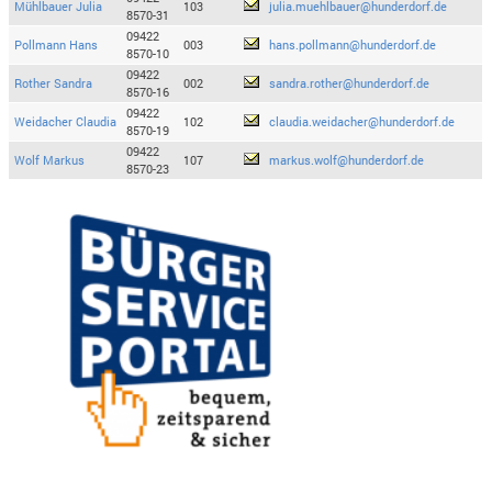
Mühlbauer Julia
103
julia.muehlbauer@hunderdorf.de
8570-31
09422
Pollmann Hans
003
hans.pollmann@hunderdorf.de
8570-10
09422
Rother Sandra
002
sandra.rother@hunderdorf.de
8570-16
09422
Weidacher Claudia
102
claudia.weidacher@hunderdorf.de
8570-19
09422
Wolf Markus
107
markus.wolf@hunderdorf.de
8570-23