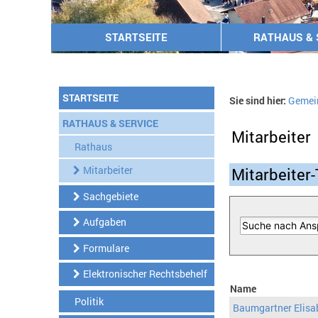
STARTSEITE
RATHAUS & 
STARTSEITE
Sie sind hier:
Gemei
RATHAUS & SERVICE
Mitarbeiter
Rathaus
Mitarbeiter
Mitarbeiter-
Sachgebiete
Aufgaben
Formulare
Elektronischer Rechtsbehelf
Name
Politik
Baumgartner Elisa