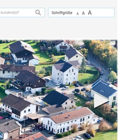
A
suchen
Schriftgröße
A
A