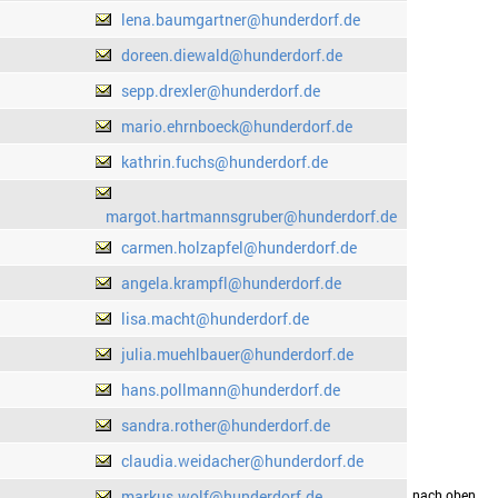
lena.baumgartner@hunderdorf.de
doreen.diewald@hunderdorf.de
sepp.drexler@hunderdorf.de
mario.ehrnboeck@hunderdorf.de
kathrin.fuchs@hunderdorf.de
margot.hartmannsgruber@hunderdorf.de
carmen.holzapfel@hunderdorf.de
angela.krampfl@hunderdorf.de
lisa.macht@hunderdorf.de
julia.muehlbauer@hunderdorf.de
hans.pollmann@hunderdorf.de
sandra.rother@hunderdorf.de
claudia.weidacher@hunderdorf.de
markus.wolf@hunderdorf.de
drucken
nach oben