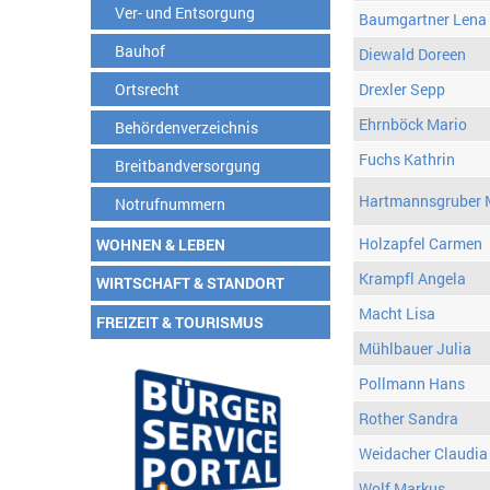
Ver- und Entsorgung
Baumgartner Lena
Bauhof
Diewald Doreen
Ortsrecht
Drexler Sepp
Ehrnböck Mario
Behördenverzeichnis
Fuchs Kathrin
Breitbandversorgung
Hartmannsgruber 
Notrufnummern
Holzapfel Carmen
WOHNEN & LEBEN
Krampfl Angela
WIRTSCHAFT & STANDORT
Macht Lisa
FREIZEIT & TOURISMUS
Mühlbauer Julia
Pollmann Hans
Rother Sandra
Weidacher Claudia
Wolf Markus