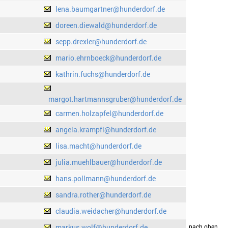
lena.baumgartner@hunderdorf.de
doreen.diewald@hunderdorf.de
sepp.drexler@hunderdorf.de
mario.ehrnboeck@hunderdorf.de
kathrin.fuchs@hunderdorf.de
margot.hartmannsgruber@hunderdorf.de
carmen.holzapfel@hunderdorf.de
angela.krampfl@hunderdorf.de
lisa.macht@hunderdorf.de
julia.muehlbauer@hunderdorf.de
hans.pollmann@hunderdorf.de
sandra.rother@hunderdorf.de
claudia.weidacher@hunderdorf.de
markus.wolf@hunderdorf.de
drucken
nach oben