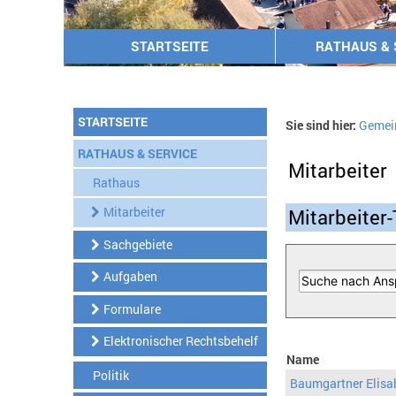
STARTSEITE
RATHAUS & 
STARTSEITE
Sie sind hier:
Gemei
RATHAUS & SERVICE
Mitarbeiter
Rathaus
Mitarbeiter
Mitarbeiter-
Sachgebiete
Aufgaben
Formulare
Elektronischer Rechtsbehelf
Name
Politik
Baumgartner Elisa