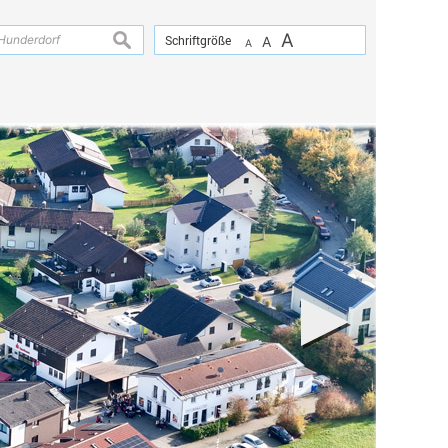
A
suchen
Schriftgröße
A
A