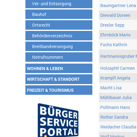
Ver- und Entsorgung
Baumgartner Lena
Bauhof
Diewald Doreen
Ortsrecht
Drexler Sepp
Ehrnböck Mario
Behördenverzeichnis
Fuchs Kathrin
Breitbandversorgung
Hartmannsgruber 
Notrufnummern
Holzapfel Carmen
WOHNEN & LEBEN
Krampfl Angela
WIRTSCHAFT & STANDORT
Macht Lisa
FREIZEIT & TOURISMUS
Mühlbauer Julia
Pollmann Hans
Rother Sandra
Weidacher Claudia
Wolf Markus