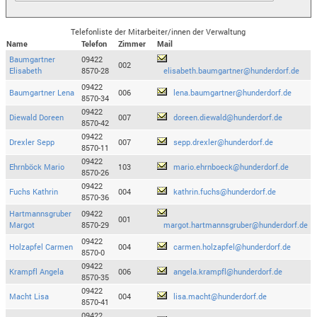
Telefonliste der Mitarbeiter/innen der Verwaltung
Name
Telefon
Zimmer
Mail
Baumgartner
09422
002
Elisabeth
8570-28
elisabeth.baumgartner@hunderdorf.de
09422
Baumgartner Lena
006
lena.baumgartner@hunderdorf.de
8570-34
09422
Diewald Doreen
007
doreen.diewald@hunderdorf.de
8570-42
09422
Drexler Sepp
007
sepp.drexler@hunderdorf.de
8570-11
09422
Ehrnböck Mario
103
mario.ehrnboeck@hunderdorf.de
8570-26
09422
Fuchs Kathrin
004
kathrin.fuchs@hunderdorf.de
8570-36
Hartmannsgruber
09422
001
Margot
8570-29
margot.hartmannsgruber@hunderdorf.de
09422
Holzapfel Carmen
004
carmen.holzapfel@hunderdorf.de
8570-0
09422
Krampfl Angela
006
angela.krampfl@hunderdorf.de
8570-35
09422
Macht Lisa
004
lisa.macht@hunderdorf.de
8570-41
09422