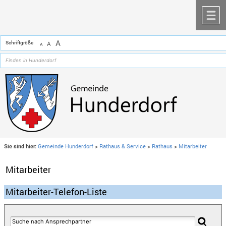
Zum Inhalt
,
zur Navigation
oder
zur Startseite
springen.
chließen
M
A
Schriftgröße
A
A
Sie sind hier:
Gemeinde Hunderdorf
>
Rathaus & Service
>
Rathaus
>
Mitarbeiter
Mitarbeiter
Mitarbeiter-Telefon-Liste