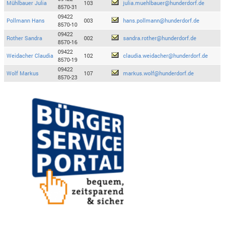
Mühlbauer Julia
103
julia.muehlbauer@hunderdorf.de
8570-31
09422
Pollmann Hans
003
hans.pollmann@hunderdorf.de
8570-10
09422
Rother Sandra
002
sandra.rother@hunderdorf.de
8570-16
09422
Weidacher Claudia
102
claudia.weidacher@hunderdorf.de
8570-19
09422
Wolf Markus
107
markus.wolf@hunderdorf.de
8570-23