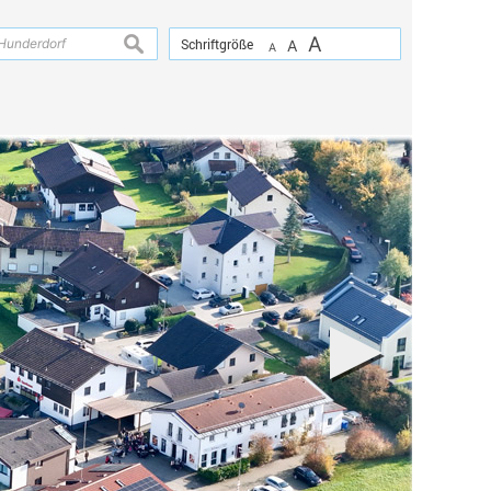
A
suchen
Schriftgröße
A
A