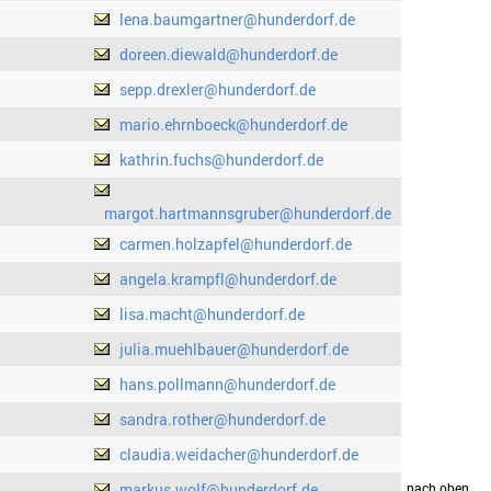
lena.baumgartner@hunderdorf.de
doreen.diewald@hunderdorf.de
sepp.drexler@hunderdorf.de
mario.ehrnboeck@hunderdorf.de
kathrin.fuchs@hunderdorf.de
margot.hartmannsgruber@hunderdorf.de
carmen.holzapfel@hunderdorf.de
angela.krampfl@hunderdorf.de
lisa.macht@hunderdorf.de
julia.muehlbauer@hunderdorf.de
hans.pollmann@hunderdorf.de
sandra.rother@hunderdorf.de
claudia.weidacher@hunderdorf.de
markus.wolf@hunderdorf.de
drucken
nach oben