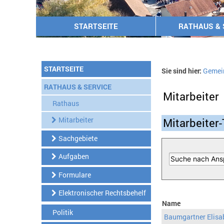
STARTSEITE
RATHAUS & 
STARTSEITE
Sie sind hier:
Gemei
RATHAUS & SERVICE
Mitarbeiter
Rathaus
Mitarbeiter
Mitarbeiter-
Sachgebiete
Aufgaben
Formulare
Elektronischer Rechtsbehelf
Name
Politik
Baumgartner Elisa