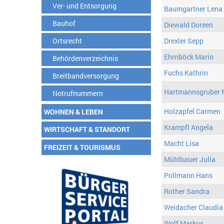
Ver- und Entsorgung
Baumgartner Lena
Bauhof
Diewald Doreen
Ortsrecht
Drexler Sepp
Ehrnböck Mario
Behördenverzeichnis
Fuchs Kathrin
Breitbandversorgung
Hartmannsgruber 
Notrufnummern
Holzapfel Carmen
WOHNEN & LEBEN
Krampfl Angela
WIRTSCHAFT & STANDORT
Macht Lisa
FREIZEIT & TOURISMUS
Mühlbauer Julia
Pollmann Hans
Rother Sandra
Weidacher Claudia
Wolf Markus