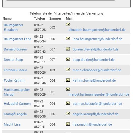
Telefonliste der Mitarbeiter/innen der Verwaltung
Name
Telefon
Zimmer
Mail
Baumgartner
09422
002
Elisabeth
8570-28
elisabeth.baumgartner@hunderdorf.de
09422
Baumgartner Lena
006
lena.baumgartner@hunderdorf.de
8570-34
09422
Diewald Doreen
007
doreen.diewald@hunderdorf.de
8570-42
09422
Drexler Sepp
007
sepp.drexler@hunderdorf.de
8570-11
09422
Ehrnböck Mario
103
mario.ehrnboeck@hunderdorf.de
8570-26
09422
Fuchs Kathrin
004
kathrin.fuchs@hunderdorf.de
8570-36
Hartmannsgruber
09422
001
Margot
8570-29
margot.hartmannsgruber@hunderdorf.de
09422
Holzapfel Carmen
004
carmen.holzapfel@hunderdorf.de
8570-0
09422
Krampfl Angela
006
angela.krampfl@hunderdorf.de
8570-35
09422
Macht Lisa
004
lisa.macht@hunderdorf.de
8570-41
09422