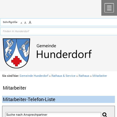
Zum Inhalt
,
zur Navigation
oder
zur Startseite
springen.
chließen
M
A
Schriftgröße
A
A
Sie sind hier:
Gemeinde Hunderdorf
>
Rathaus & Service
>
Rathaus
>
Mitarbeiter
Mitarbeiter
Mitarbeiter-Telefon-Liste