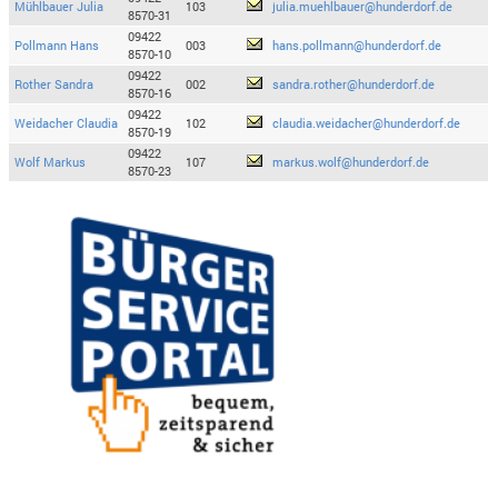
Mühlbauer Julia
103
julia.muehlbauer@hunderdorf.de
8570-31
09422
Pollmann Hans
003
hans.pollmann@hunderdorf.de
8570-10
09422
Rother Sandra
002
sandra.rother@hunderdorf.de
8570-16
09422
Weidacher Claudia
102
claudia.weidacher@hunderdorf.de
8570-19
09422
Wolf Markus
107
markus.wolf@hunderdorf.de
8570-23