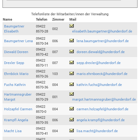
Telefonliste der Mitarbeiter/innen der Verwaltung
Name
Telefon
Zimmer
Mail
Baumgartner
09422
002
Elisabeth
8570-28
elisabeth.baumgartner@hunderdorf.de
09422
Baumgartner Lena
006
lena.baumgartner@hunderdorf.de
8570-34
09422
Diewald Doreen
007
doreen.diewald@hunderdorf.de
8570-42
09422
Drexler Sepp
007
sepp.drexler@hunderdorf.de
8570-11
09422
Ehrnböck Mario
103
mario.ehrnboeck@hunderdorf.de
8570-26
09422
Fuchs Kathrin
004
kathrin.fuchs@hunderdorf.de
8570-36
Hartmannsgruber
09422
001
Margot
8570-29
margot.hartmannsgruber@hunderdorf.de
09422
Holzapfel Carmen
004
carmen.holzapfel@hunderdorf.de
8570-0
09422
Krampfl Angela
006
angela.krampfl@hunderdorf.de
8570-35
09422
Macht Lisa
004
lisa.macht@hunderdorf.de
8570-41
09422