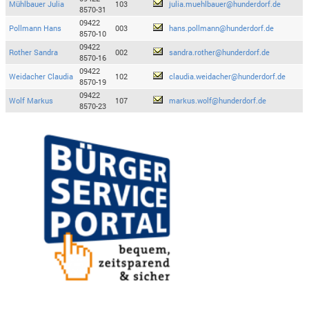
Mühlbauer Julia
103
julia.muehlbauer@hunderdorf.de
8570-31
09422
Pollmann Hans
003
hans.pollmann@hunderdorf.de
8570-10
09422
Rother Sandra
002
sandra.rother@hunderdorf.de
8570-16
09422
Weidacher Claudia
102
claudia.weidacher@hunderdorf.de
8570-19
09422
Wolf Markus
107
markus.wolf@hunderdorf.de
8570-23