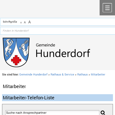
Zum Inhalt
,
zur Navigation
oder
zur Startseite
springen.
chließen
M
A
Schriftgröße
A
A
Sie sind hier:
Gemeinde Hunderdorf
>
Rathaus & Service
>
Rathaus
>
Mitarbeiter
Mitarbeiter
Mitarbeiter-Telefon-Liste