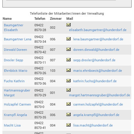
Telefonliste der Mitarbeiter/innen der Verwaltung
Name
Telefon
Zimmer
Mail
Baumgartner
09422
002
Elisabeth
8570-28
elisabeth.baumgartner@hunderdorf.de
09422
Baumgartner Lena
006
lena.baumgartner@hunderdorf.de
8570-34
09422
Diewald Doreen
007
doreen.diewald@hunderdorf.de
8570-42
09422
Drexler Sepp
007
sepp.drexler@hunderdorf.de
8570-11
09422
Ehrnböck Mario
103
mario.ehrnboeck@hunderdorf.de
8570-26
09422
Fuchs Kathrin
004
kathrin.fuchs@hunderdorf.de
8570-36
Hartmannsgruber
09422
001
Margot
8570-29
margot.hartmannsgruber@hunderdorf.de
09422
Holzapfel Carmen
004
carmen.holzapfel@hunderdorf.de
8570-0
09422
Krampfl Angela
006
angela.krampfl@hunderdorf.de
8570-35
09422
Macht Lisa
004
lisa.macht@hunderdorf.de
8570-41
09422