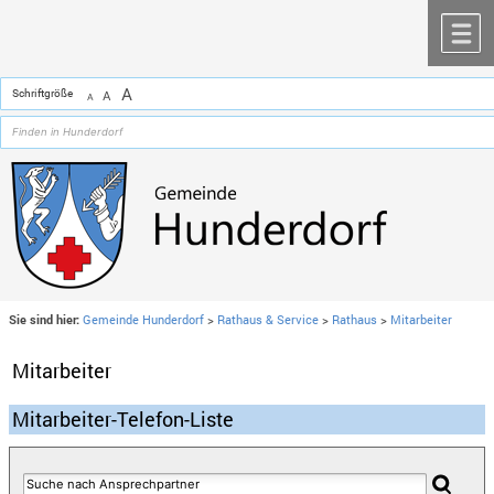
Zum Inhalt
,
zur Navigation
oder
zur Startseite
springen.
chließen
M
A
Schriftgröße
A
A
Sie sind hier:
Gemeinde Hunderdorf
>
Rathaus & Service
>
Rathaus
>
Mitarbeiter
Mitarbeiter
Mitarbeiter-Telefon-Liste