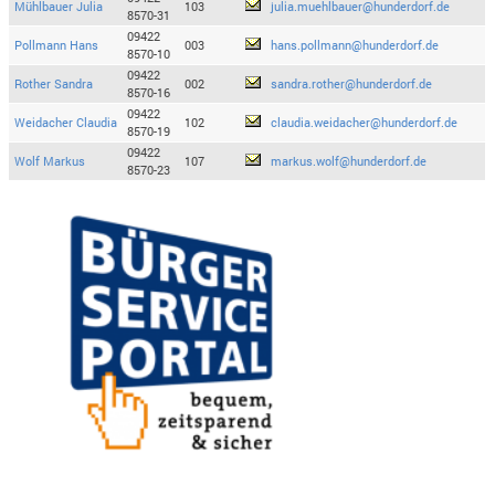
Mühlbauer Julia
103
julia.muehlbauer@hunderdorf.de
8570-31
09422
Pollmann Hans
003
hans.pollmann@hunderdorf.de
8570-10
09422
Rother Sandra
002
sandra.rother@hunderdorf.de
8570-16
09422
Weidacher Claudia
102
claudia.weidacher@hunderdorf.de
8570-19
09422
Wolf Markus
107
markus.wolf@hunderdorf.de
8570-23