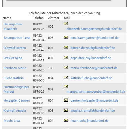
Telefonliste der Mitarbeiter/innen der Verwaltung
Name
Telefon
Zimmer
Mail
Baumgartner
09422
002
Elisabeth
8570-28
elisabeth.baumgartner@hunderdorf.de
09422
Baumgartner Lena
006
lena.baumgartner@hunderdorf.de
8570-34
09422
Diewald Doreen
007
doreen.diewald@hunderdorf.de
8570-42
09422
Drexler Sepp
007
sepp.drexler@hunderdorf.de
8570-11
09422
Ehrnböck Mario
103
mario.ehrnboeck@hunderdorf.de
8570-26
09422
Fuchs Kathrin
004
kathrin.fuchs@hunderdorf.de
8570-36
Hartmannsgruber
09422
001
Margot
8570-29
margot.hartmannsgruber@hunderdorf.de
09422
Holzapfel Carmen
004
carmen.holzapfel@hunderdorf.de
8570-0
09422
Krampfl Angela
006
angela.krampfl@hunderdorf.de
8570-35
09422
Macht Lisa
004
lisa.macht@hunderdorf.de
8570-41
09422