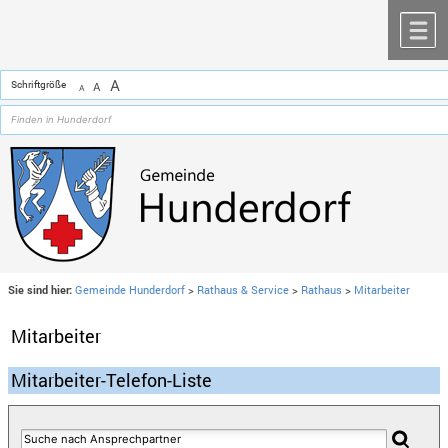
Zum Inhalt
,
zur Navigation
oder
zur Startseite
springen.
chließen
M
A
Schriftgröße
A
A
Sie sind hier:
Gemeinde Hunderdorf
>
Rathaus & Service
>
Rathaus
>
Mitarbeiter
Mitarbeiter
Mitarbeiter-Telefon-Liste