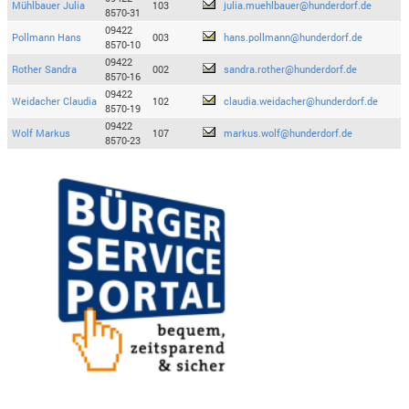
Mühlbauer Julia
103
julia.muehlbauer@hunderdorf.de
8570-31
09422
Pollmann Hans
003
hans.pollmann@hunderdorf.de
8570-10
09422
Rother Sandra
002
sandra.rother@hunderdorf.de
8570-16
09422
Weidacher Claudia
102
claudia.weidacher@hunderdorf.de
8570-19
09422
Wolf Markus
107
markus.wolf@hunderdorf.de
8570-23