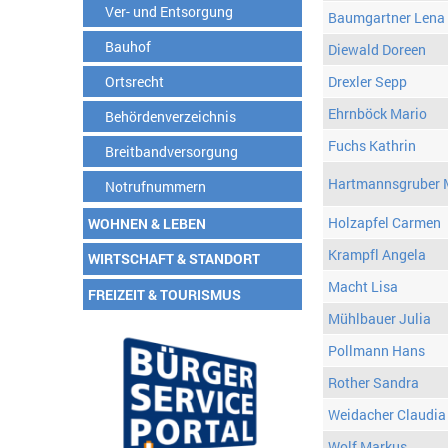
Ver- und Entsorgung
Baumgartner Lena
Bauhof
Diewald Doreen
Ortsrecht
Drexler Sepp
Ehrnböck Mario
Behördenverzeichnis
Fuchs Kathrin
Breitbandversorgung
Hartmannsgruber 
Notrufnummern
Holzapfel Carmen
WOHNEN & LEBEN
Krampfl Angela
WIRTSCHAFT & STANDORT
Macht Lisa
FREIZEIT & TOURISMUS
Mühlbauer Julia
Pollmann Hans
Rother Sandra
Weidacher Claudia
Wolf Markus