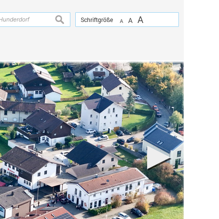
A
suchen
Schriftgröße
A
A