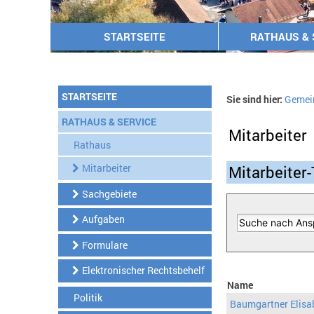
STARTSEITE
RATHAUS & 
STARTSEITE
Sie sind hier:
Gemei
RATHAUS & SERVICE
Mitarbeiter
Rathaus
Mitarbeiter
Mitarbeiter-
Sachgebiete
Aufgaben
Formulare
Elektronischer Rechtsbehelf
Name
Politik
Baumgartner Elisa