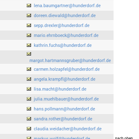
lena.baumgartner@hunderdorf.de
doreen.diewald@hunderdorf.de
sepp.drexler@hunderdorf.de
mario.ehrnboeck@hunderdorf.de
kathrin.fuchs@hunderdorf.de
margot.hartmannsgruber@hunderdorf.de
carmen.holzapfel@hunderdorf.de
angela.krampfl@hunderdorf.de
lisa.macht@hunderdorf.de
julia.muehlbauer@hunderdorf.de
hans.pollmann@hunderdorf.de
sandra.rother@hunderdorf.de
claudia.weidacher@hunderdorf.de
markus.wolf@hunderdorf.de
drucken
nach oben