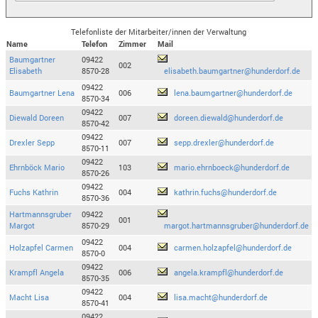
Telefonliste der Mitarbeiter/innen der Verwaltung
Name
Telefon
Zimmer
Mail
Baumgartner
09422
002
Elisabeth
8570-28
elisabeth.baumgartner@hunderdorf.de
09422
Baumgartner Lena
006
lena.baumgartner@hunderdorf.de
8570-34
09422
Diewald Doreen
007
doreen.diewald@hunderdorf.de
8570-42
09422
Drexler Sepp
007
sepp.drexler@hunderdorf.de
8570-11
09422
Ehrnböck Mario
103
mario.ehrnboeck@hunderdorf.de
8570-26
09422
Fuchs Kathrin
004
kathrin.fuchs@hunderdorf.de
8570-36
Hartmannsgruber
09422
001
Margot
8570-29
margot.hartmannsgruber@hunderdorf.de
09422
Holzapfel Carmen
004
carmen.holzapfel@hunderdorf.de
8570-0
09422
Krampfl Angela
006
angela.krampfl@hunderdorf.de
8570-35
09422
Macht Lisa
004
lisa.macht@hunderdorf.de
8570-41
09422