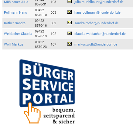
Mühlbauer Julia
103
julia.muehlbauer@hunderdorf.de
8570-31
09422
Pollmann Hans
003
hans.pollmann@hunderdorf.de
8570-10
09422
Rother Sandra
002
sandra.rother@hunderdorf.de
8570-16
09422
Weidacher Claudia
102
claudia.weidacher@hunderdorf.de
8570-19
09422
Wolf Markus
107
markus.wolf@hunderdorf.de
8570-23