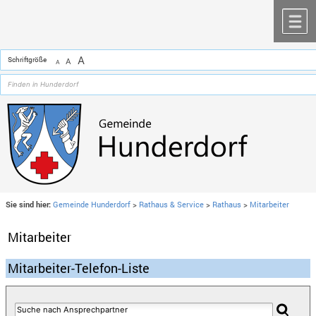
Zum Inhalt
,
zur Navigation
oder
zur Startseite
springen.
chließen
M
A
Schriftgröße
A
A
Sie sind hier:
Gemeinde Hunderdorf
>
Rathaus & Service
>
Rathaus
>
Mitarbeiter
Mitarbeiter
Mitarbeiter-Telefon-Liste