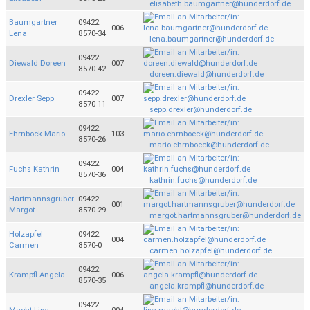
elisabeth.baumgartner@hunderdorf.de
Baumgartner
09422
006
Lena
8570-34
lena.baumgartner@hunderdorf.de
09422
Diewald Doreen
007
8570-42
doreen.diewald@hunderdorf.de
09422
Drexler Sepp
007
8570-11
sepp.drexler@hunderdorf.de
09422
Ehrnböck Mario
103
8570-26
mario.ehrnboeck@hunderdorf.de
09422
Fuchs Kathrin
004
8570-36
kathrin.fuchs@hunderdorf.de
Hartmannsgruber
09422
001
Margot
8570-29
margot.hartmannsgruber@hunderdorf.de
Holzapfel
09422
004
Carmen
8570-0
carmen.holzapfel@hunderdorf.de
09422
Krampfl Angela
006
8570-35
angela.krampfl@hunderdorf.de
09422