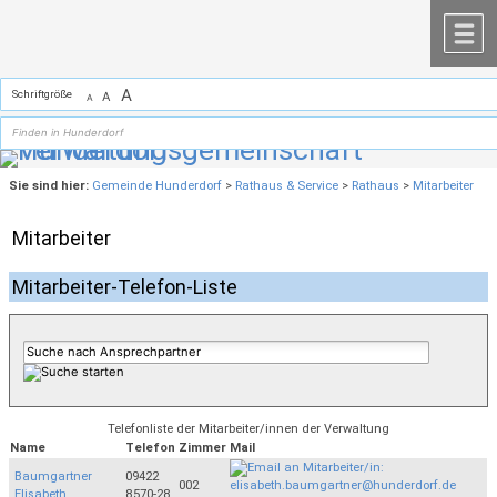
Zum Inhalt
,
zur Navigation
oder
zur Startseite
springen.
chließen
M
A
Schriftgröße
A
A
Sie sind hier:
Gemeinde Hunderdorf
>
Rathaus & Service
>
Rathaus
>
Mitarbeiter
Mitarbeiter
Mitarbeiter-Telefon-Liste
Telefonliste der Mitarbeiter/innen der Verwaltung
Name
Telefon
Zimmer
Mail
Baumgartner
09422
002
Elisabeth
8570-28