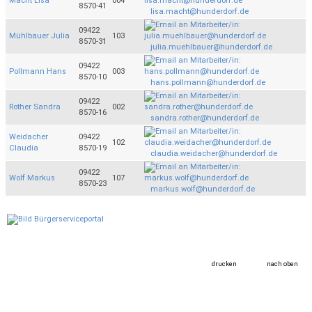
Macht Lisa
004
8570-41
lisa.macht@hunderdorf.de
09422
Mühlbauer Julia
103
8570-31
julia.muehlbauer@hunderdorf.de
09422
Pollmann Hans
003
8570-10
hans.pollmann@hunderdorf.de
09422
Rother Sandra
002
8570-16
sandra.rother@hunderdorf.de
Weidacher
09422
102
Claudia
8570-19
claudia.weidacher@hunderdorf.de
09422
Wolf Markus
107
8570-23
markus.wolf@hunderdorf.de
drucken
nach oben