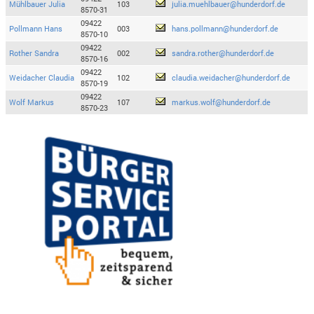
Mühlbauer Julia
103
julia.muehlbauer@hunderdorf.de
8570-31
09422
Pollmann Hans
003
hans.pollmann@hunderdorf.de
8570-10
09422
Rother Sandra
002
sandra.rother@hunderdorf.de
8570-16
09422
Weidacher Claudia
102
claudia.weidacher@hunderdorf.de
8570-19
09422
Wolf Markus
107
markus.wolf@hunderdorf.de
8570-23