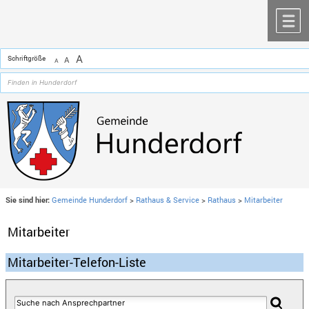
Zum Inhalt
,
zur Navigation
oder
zur Startseite
springen.
chließen
M
A
Schriftgröße
A
A
Sie sind hier:
Gemeinde Hunderdorf
>
Rathaus & Service
>
Rathaus
>
Mitarbeiter
Mitarbeiter
Mitarbeiter-Telefon-Liste