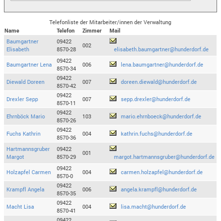
Telefonliste der Mitarbeiter/innen der Verwaltung
Name
Telefon
Zimmer
Mail
Baumgartner
09422
002
Elisabeth
8570-28
elisabeth.baumgartner@hunderdorf.de
09422
Baumgartner Lena
006
lena.baumgartner@hunderdorf.de
8570-34
09422
Diewald Doreen
007
doreen.diewald@hunderdorf.de
8570-42
09422
Drexler Sepp
007
sepp.drexler@hunderdorf.de
8570-11
09422
Ehrnböck Mario
103
mario.ehrnboeck@hunderdorf.de
8570-26
09422
Fuchs Kathrin
004
kathrin.fuchs@hunderdorf.de
8570-36
Hartmannsgruber
09422
001
Margot
8570-29
margot.hartmannsgruber@hunderdorf.de
09422
Holzapfel Carmen
004
carmen.holzapfel@hunderdorf.de
8570-0
09422
Krampfl Angela
006
angela.krampfl@hunderdorf.de
8570-35
09422
Macht Lisa
004
lisa.macht@hunderdorf.de
8570-41
09422