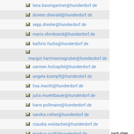
lena.baumgartner@hunderdorf.de
doreen.diewald@hunderdorf.de
sepp.drexler@hunderdorf.de
mario.ehrnboeck@hunderdorf.de
kathrin.fuchs@hunderdorf.de
margot.hartmannsgruber@hunderdorf.de
carmen.holzapfel@hunderdorf.de
angela.krampfl@hunderdorf.de
lisa.macht@hunderdorf.de
julia.muehlbauer@hunderdorf.de
hans.pollmann@hunderdorf.de
sandra.rother@hunderdorf.de
claudia.weidacher@hunderdorf.de
markus.wolf@hunderdorf.de
drucken
nach oben