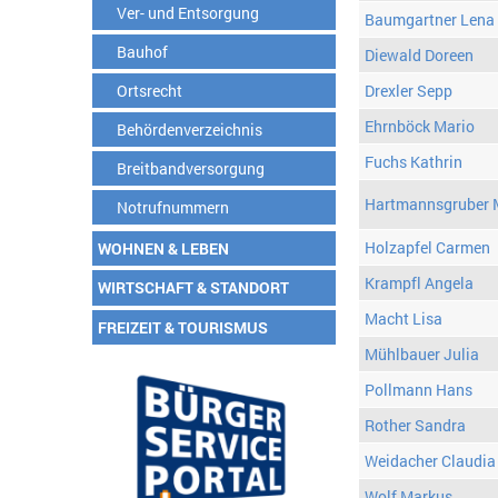
Ver- und Entsorgung
Baumgartner Lena
Bauhof
Diewald Doreen
Ortsrecht
Drexler Sepp
Ehrnböck Mario
Behördenverzeichnis
Fuchs Kathrin
Breitbandversorgung
Hartmannsgruber 
Notrufnummern
Holzapfel Carmen
WOHNEN & LEBEN
Krampfl Angela
WIRTSCHAFT & STANDORT
Macht Lisa
FREIZEIT & TOURISMUS
Mühlbauer Julia
Pollmann Hans
Rother Sandra
Weidacher Claudia
Wolf Markus