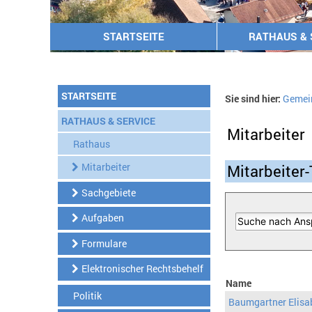
STARTSEITE
RATHAUS & 
STARTSEITE
Sie sind hier:
Gemei
RATHAUS & SERVICE
Mitarbeiter
Rathaus
Mitarbeiter
Mitarbeiter-
Sachgebiete
Aufgaben
Formulare
Elektronischer Rechtsbehelf
Name
Politik
Baumgartner Elisa