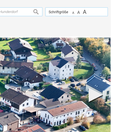
A
suchen
Schriftgröße
A
A