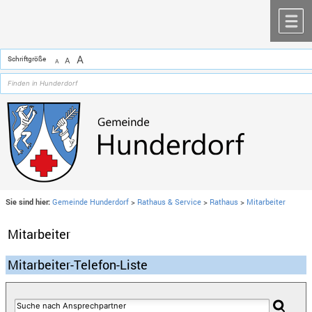
Zum Inhalt
,
zur Navigation
oder
zur Startseite
springen.
chließen
M
A
Schriftgröße
A
A
Sie sind hier:
Gemeinde Hunderdorf
>
Rathaus & Service
>
Rathaus
>
Mitarbeiter
Mitarbeiter
Mitarbeiter-Telefon-Liste