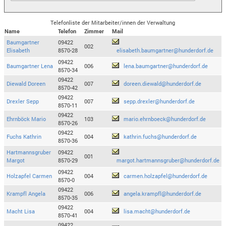
Telefonliste der Mitarbeiter/innen der Verwaltung
Name
Telefon
Zimmer
Mail
Baumgartner
09422
002
Elisabeth
8570-28
elisabeth.baumgartner@hunderdorf.de
09422
Baumgartner Lena
006
lena.baumgartner@hunderdorf.de
8570-34
09422
Diewald Doreen
007
doreen.diewald@hunderdorf.de
8570-42
09422
Drexler Sepp
007
sepp.drexler@hunderdorf.de
8570-11
09422
Ehrnböck Mario
103
mario.ehrnboeck@hunderdorf.de
8570-26
09422
Fuchs Kathrin
004
kathrin.fuchs@hunderdorf.de
8570-36
Hartmannsgruber
09422
001
Margot
8570-29
margot.hartmannsgruber@hunderdorf.de
09422
Holzapfel Carmen
004
carmen.holzapfel@hunderdorf.de
8570-0
09422
Krampfl Angela
006
angela.krampfl@hunderdorf.de
8570-35
09422
Macht Lisa
004
lisa.macht@hunderdorf.de
8570-41
09422