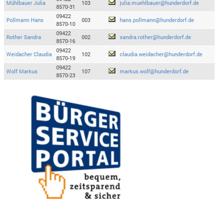
Mühlbauer Julia
103
julia.muehlbauer@hunderdorf.de
8570-31
09422
Pollmann Hans
003
hans.pollmann@hunderdorf.de
8570-10
09422
Rother Sandra
002
sandra.rother@hunderdorf.de
8570-16
09422
Weidacher Claudia
102
claudia.weidacher@hunderdorf.de
8570-19
09422
Wolf Markus
107
markus.wolf@hunderdorf.de
8570-23