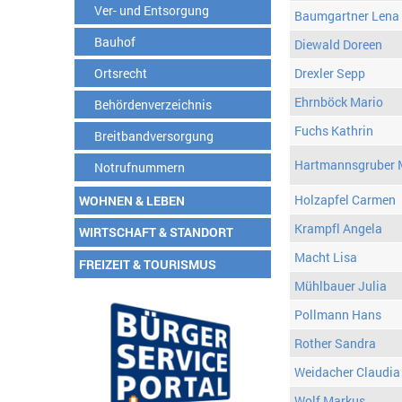
Ver- und Entsorgung
Baumgartner Lena
Bauhof
Diewald Doreen
Ortsrecht
Drexler Sepp
Ehrnböck Mario
Behördenverzeichnis
Fuchs Kathrin
Breitbandversorgung
Hartmannsgruber 
Notrufnummern
Holzapfel Carmen
WOHNEN & LEBEN
Krampfl Angela
WIRTSCHAFT & STANDORT
Macht Lisa
FREIZEIT & TOURISMUS
Mühlbauer Julia
Pollmann Hans
Rother Sandra
Weidacher Claudia
Wolf Markus