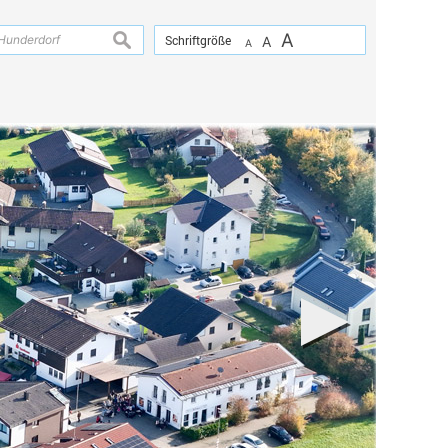
A
suchen
Schriftgröße
A
A