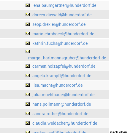
lena.baumgartner@hunderdorf.de
doreen.diewald@hunderdorf.de
sepp.drexler@hunderdorf.de
mario.ehrnboeck@hunderdorf.de
kathrin.fuchs@hunderdorf.de
margot.hartmannsgruber@hunderdorf.de
carmen.holzapfel@hunderdorf.de
angela.krampfl@hunderdorf.de
lisa.macht@hunderdorf.de
julia.muehlbauer@hunderdorf.de
hans.pollmann@hunderdorf.de
sandra.rother@hunderdorf.de
claudia.weidacher@hunderdorf.de
markus.wolf@hunderdorf.de
drucken
nach oben