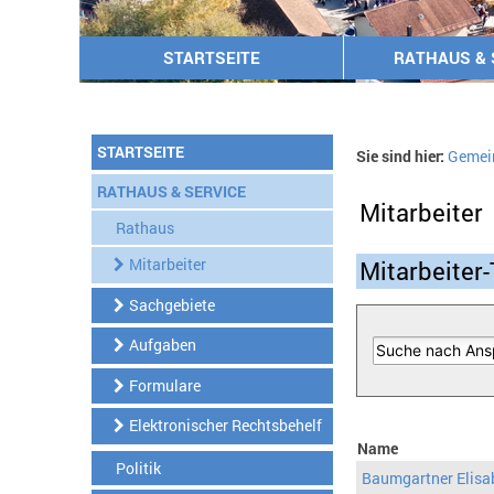
STARTSEITE
RATHAUS & 
STARTSEITE
Sie sind hier:
Gemei
RATHAUS & SERVICE
Mitarbeiter
Rathaus
Mitarbeiter
Mitarbeiter-
Sachgebiete
Aufgaben
Formulare
Elektronischer Rechtsbehelf
Name
Politik
Baumgartner Elisa