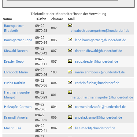
Telefonliste der Mitarbeiter/innen der Verwaltung
Name
Telefon
Zimmer
Mail
Baumgartner
09422
002
Elisabeth
8570-28
elisabeth.baumgartner@hunderdorf.de
09422
Baumgartner Lena
006
lena.baumgartner@hunderdorf.de
8570-34
09422
Diewald Doreen
007
doreen.diewald@hunderdorf.de
8570-42
09422
Drexler Sepp
007
sepp.drexler@hunderdorf.de
8570-11
09422
Ehrnböck Mario
103
mario.ehrnboeck@hunderdorf.de
8570-26
09422
Fuchs Kathrin
004
kathrin.fuchs@hunderdorf.de
8570-36
Hartmannsgruber
09422
001
Margot
8570-29
margot.hartmannsgruber@hunderdorf.de
09422
Holzapfel Carmen
004
carmen.holzapfel@hunderdorf.de
8570-0
09422
Krampfl Angela
006
angela.krampfl@hunderdorf.de
8570-35
09422
Macht Lisa
004
lisa.macht@hunderdorf.de
8570-41
09422