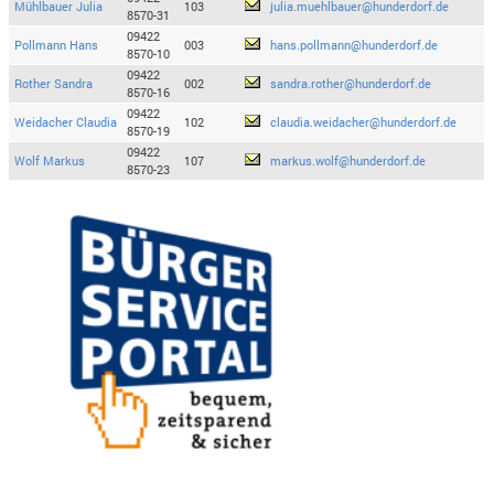
Mühlbauer Julia
103
julia.muehlbauer@hunderdorf.de
8570-31
09422
Pollmann Hans
003
hans.pollmann@hunderdorf.de
8570-10
09422
Rother Sandra
002
sandra.rother@hunderdorf.de
8570-16
09422
Weidacher Claudia
102
claudia.weidacher@hunderdorf.de
8570-19
09422
Wolf Markus
107
markus.wolf@hunderdorf.de
8570-23