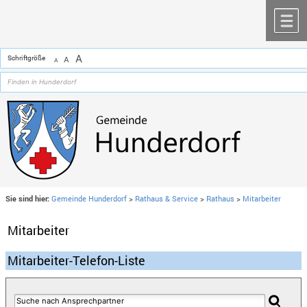
Zum Inhalt
,
zur Navigation
oder
zur Startseite
springen.
chließen
M
A
Schriftgröße
A
A
Sie sind hier:
Gemeinde Hunderdorf
>
Rathaus & Service
>
Rathaus
>
Mitarbeiter
Mitarbeiter
Mitarbeiter-Telefon-Liste