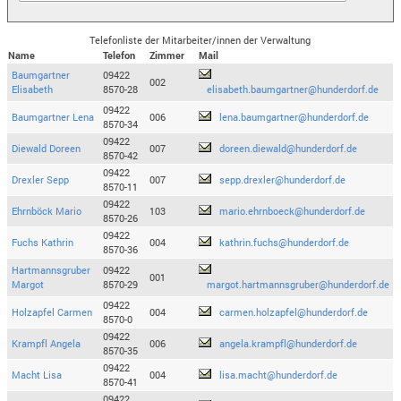
Telefonliste der Mitarbeiter/innen der Verwaltung
Name
Telefon
Zimmer
Mail
Baumgartner
09422
002
Elisabeth
8570-28
elisabeth.baumgartner@hunderdorf.de
09422
Baumgartner Lena
006
lena.baumgartner@hunderdorf.de
8570-34
09422
Diewald Doreen
007
doreen.diewald@hunderdorf.de
8570-42
09422
Drexler Sepp
007
sepp.drexler@hunderdorf.de
8570-11
09422
Ehrnböck Mario
103
mario.ehrnboeck@hunderdorf.de
8570-26
09422
Fuchs Kathrin
004
kathrin.fuchs@hunderdorf.de
8570-36
Hartmannsgruber
09422
001
Margot
8570-29
margot.hartmannsgruber@hunderdorf.de
09422
Holzapfel Carmen
004
carmen.holzapfel@hunderdorf.de
8570-0
09422
Krampfl Angela
006
angela.krampfl@hunderdorf.de
8570-35
09422
Macht Lisa
004
lisa.macht@hunderdorf.de
8570-41
09422