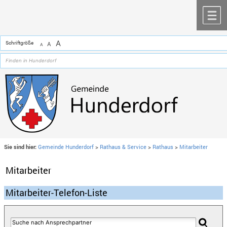
Zum Inhalt
,
zur Navigation
oder
zur Startseite
springen.
chließen
M
A
Schriftgröße
A
A
Sie sind hier:
Gemeinde Hunderdorf
>
Rathaus & Service
>
Rathaus
>
Mitarbeiter
Mitarbeiter
Mitarbeiter-Telefon-Liste