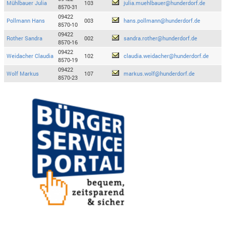
Mühlbauer Julia
103
julia.muehlbauer@hunderdorf.de
8570-31
09422
Pollmann Hans
003
hans.pollmann@hunderdorf.de
8570-10
09422
Rother Sandra
002
sandra.rother@hunderdorf.de
8570-16
09422
Weidacher Claudia
102
claudia.weidacher@hunderdorf.de
8570-19
09422
Wolf Markus
107
markus.wolf@hunderdorf.de
8570-23