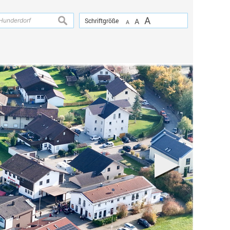
A
suchen
Schriftgröße
A
A