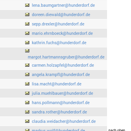
lena.baumgartner@hunderdorf.de
doreen.diewald@hunderdorf.de
sepp.drexler@hunderdorf.de
mario.ehrnboeck@hunderdorf.de
kathrin.fuchs@hunderdorf.de
margot.hartmannsgruber@hunderdorf.de
carmen.holzapfel@hunderdorf.de
angela.krampfl@hunderdorf.de
lisa.macht@hunderdorf.de
julia.muehlbauer@hunderdorf.de
hans.pollmann@hunderdorf.de
sandra.rother@hunderdorf.de
claudia.weidacher@hunderdorf.de
markus.wolf@hunderdorf.de
drucken
nach oben