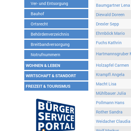
Ver- und Entsorgung
Baumgartner Lena
Bauhof
Diewald Doreen
Ortsrecht
Drexler Sepp
Ehrnböck Mario
Behördenverzeichnis
Fuchs Kathrin
Breitbandversorgung
Hartmannsgruber 
Notrufnummern
Holzapfel Carmen
WOHNEN & LEBEN
Krampfl Angela
WIRTSCHAFT & STANDORT
Macht Lisa
FREIZEIT & TOURISMUS
Mühlbauer Julia
Pollmann Hans
Rother Sandra
Weidacher Claudia
Wolf Markus