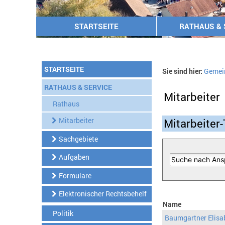
STARTSEITE
RATHAUS & 
STARTSEITE
Sie sind hier:
Gemei
RATHAUS & SERVICE
Mitarbeiter
Rathaus
Mitarbeiter
Mitarbeiter-
Sachgebiete
Aufgaben
Formulare
Elektronischer Rechtsbehelf
Name
Politik
Baumgartner Elisa