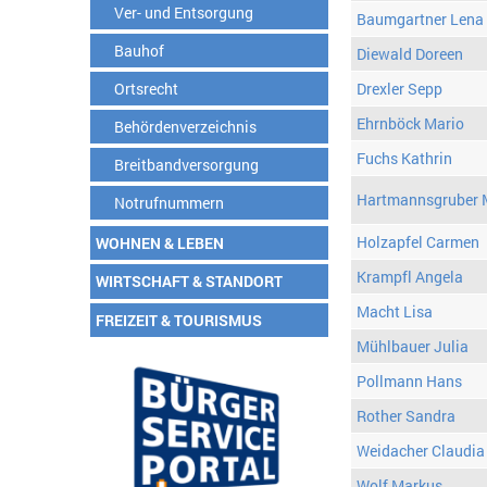
Ver- und Entsorgung
Baumgartner Lena
Bauhof
Diewald Doreen
Ortsrecht
Drexler Sepp
Ehrnböck Mario
Behördenverzeichnis
Fuchs Kathrin
Breitbandversorgung
Hartmannsgruber 
Notrufnummern
Holzapfel Carmen
WOHNEN & LEBEN
Krampfl Angela
WIRTSCHAFT & STANDORT
Macht Lisa
FREIZEIT & TOURISMUS
Mühlbauer Julia
Pollmann Hans
Rother Sandra
Weidacher Claudia
Wolf Markus