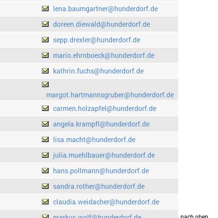
lena.baumgartner@hunderdorf.de
doreen.diewald@hunderdorf.de
sepp.drexler@hunderdorf.de
mario.ehrnboeck@hunderdorf.de
kathrin.fuchs@hunderdorf.de
margot.hartmannsgruber@hunderdorf.de
carmen.holzapfel@hunderdorf.de
angela.krampfl@hunderdorf.de
lisa.macht@hunderdorf.de
julia.muehlbauer@hunderdorf.de
hans.pollmann@hunderdorf.de
sandra.rother@hunderdorf.de
claudia.weidacher@hunderdorf.de
markus.wolf@hunderdorf.de
drucken
nach oben