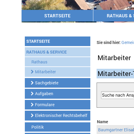
STARTSEITE
RATHAUS & 
STARTSEITE
Sie sind hier:
Gemei
RATHAUS & SERVICE
Mitarbeiter
Rathaus
Mitarbeiter
Mitarbeiter-
Sachgebiete
Aufgaben
Formulare
Elektronischer Rechtsbehelf
Name
Politik
Baumgartner Elisa