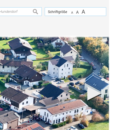
A
suchen
Schriftgröße
A
A