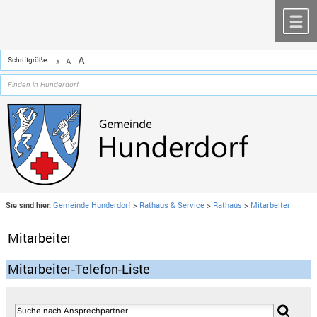
Zum Inhalt
,
zur Navigation
oder
zur Startseite
springen.
chließen
M
A
Schriftgröße
A
A
Sie sind hier:
Gemeinde Hunderdorf
>
Rathaus & Service
>
Rathaus
>
Mitarbeiter
Mitarbeiter
Mitarbeiter-Telefon-Liste