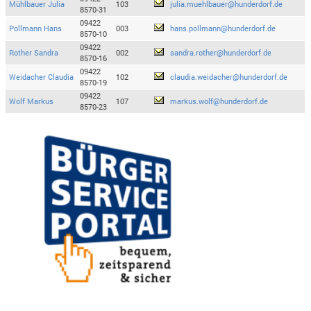
Mühlbauer Julia
103
julia.muehlbauer@hunderdorf.de
8570-31
09422
Pollmann Hans
003
hans.pollmann@hunderdorf.de
8570-10
09422
Rother Sandra
002
sandra.rother@hunderdorf.de
8570-16
09422
Weidacher Claudia
102
claudia.weidacher@hunderdorf.de
8570-19
09422
Wolf Markus
107
markus.wolf@hunderdorf.de
8570-23