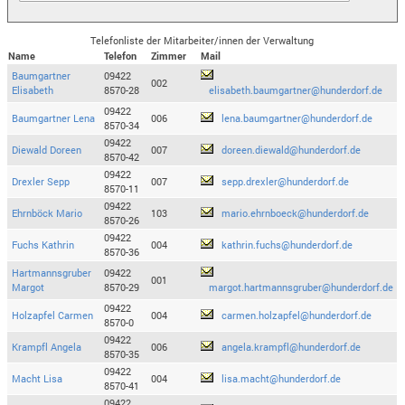
Telefonliste der Mitarbeiter/innen der Verwaltung
Name
Telefon
Zimmer
Mail
Baumgartner
09422
002
Elisabeth
8570-28
elisabeth.baumgartner@hunderdorf.de
09422
Baumgartner Lena
006
lena.baumgartner@hunderdorf.de
8570-34
09422
Diewald Doreen
007
doreen.diewald@hunderdorf.de
8570-42
09422
Drexler Sepp
007
sepp.drexler@hunderdorf.de
8570-11
09422
Ehrnböck Mario
103
mario.ehrnboeck@hunderdorf.de
8570-26
09422
Fuchs Kathrin
004
kathrin.fuchs@hunderdorf.de
8570-36
Hartmannsgruber
09422
001
Margot
8570-29
margot.hartmannsgruber@hunderdorf.de
09422
Holzapfel Carmen
004
carmen.holzapfel@hunderdorf.de
8570-0
09422
Krampfl Angela
006
angela.krampfl@hunderdorf.de
8570-35
09422
Macht Lisa
004
lisa.macht@hunderdorf.de
8570-41
09422