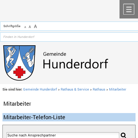
Zum Inhalt
,
zur Navigation
oder
zur Startseite
springen.
chließen
M
A
Schriftgröße
A
A
Sie sind hier:
Gemeinde Hunderdorf
>
Rathaus & Service
>
Rathaus
>
Mitarbeiter
Mitarbeiter
Mitarbeiter-Telefon-Liste