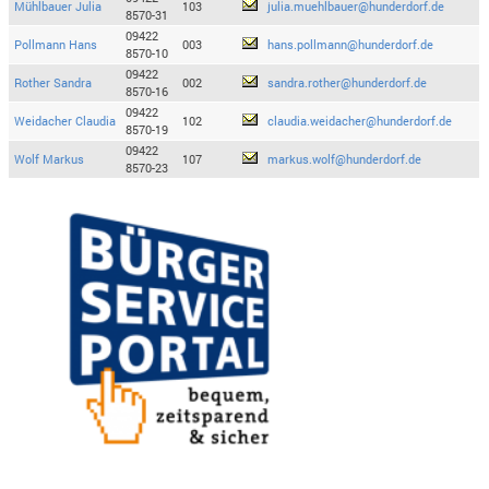
Mühlbauer Julia
103
julia.muehlbauer@hunderdorf.de
8570-31
09422
Pollmann Hans
003
hans.pollmann@hunderdorf.de
8570-10
09422
Rother Sandra
002
sandra.rother@hunderdorf.de
8570-16
09422
Weidacher Claudia
102
claudia.weidacher@hunderdorf.de
8570-19
09422
Wolf Markus
107
markus.wolf@hunderdorf.de
8570-23