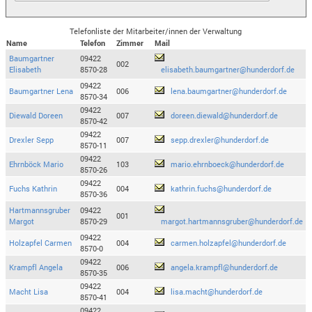
Telefonliste der Mitarbeiter/innen der Verwaltung
Name
Telefon
Zimmer
Mail
Baumgartner
09422
002
Elisabeth
8570-28
elisabeth.baumgartner@hunderdorf.de
09422
Baumgartner Lena
006
lena.baumgartner@hunderdorf.de
8570-34
09422
Diewald Doreen
007
doreen.diewald@hunderdorf.de
8570-42
09422
Drexler Sepp
007
sepp.drexler@hunderdorf.de
8570-11
09422
Ehrnböck Mario
103
mario.ehrnboeck@hunderdorf.de
8570-26
09422
Fuchs Kathrin
004
kathrin.fuchs@hunderdorf.de
8570-36
Hartmannsgruber
09422
001
Margot
8570-29
margot.hartmannsgruber@hunderdorf.de
09422
Holzapfel Carmen
004
carmen.holzapfel@hunderdorf.de
8570-0
09422
Krampfl Angela
006
angela.krampfl@hunderdorf.de
8570-35
09422
Macht Lisa
004
lisa.macht@hunderdorf.de
8570-41
09422