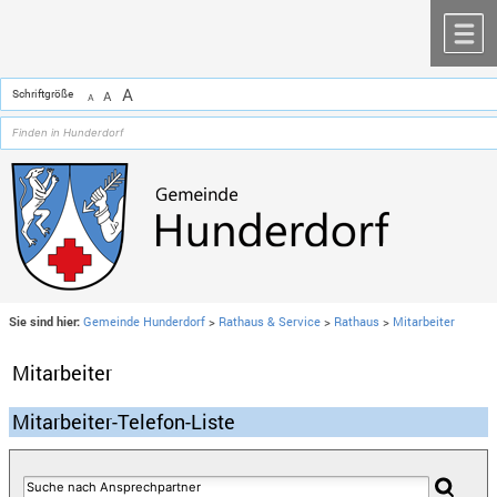
Zum Inhalt
,
zur Navigation
oder
zur Startseite
springen.
chließen
M
A
Schriftgröße
A
A
Sie sind hier:
Gemeinde Hunderdorf
>
Rathaus & Service
>
Rathaus
>
Mitarbeiter
Mitarbeiter
Mitarbeiter-Telefon-Liste