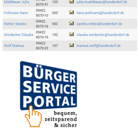
Mühlbauer Julia
103
julia.muehlbauer@hunderdorf.de
8570-31
09422
Pollmann Hans
003
hans.pollmann@hunderdorf.de
8570-10
09422
Rother Sandra
002
sandra.rother@hunderdorf.de
8570-16
09422
Weidacher Claudia
102
claudia.weidacher@hunderdorf.de
8570-19
09422
Wolf Markus
107
markus.wolf@hunderdorf.de
8570-23