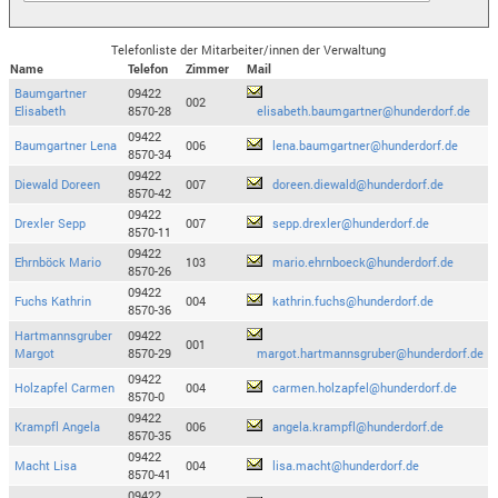
Telefonliste der Mitarbeiter/innen der Verwaltung
Name
Telefon
Zimmer
Mail
Baumgartner
09422
002
Elisabeth
8570-28
elisabeth.baumgartner@hunderdorf.de
09422
Baumgartner Lena
006
lena.baumgartner@hunderdorf.de
8570-34
09422
Diewald Doreen
007
doreen.diewald@hunderdorf.de
8570-42
09422
Drexler Sepp
007
sepp.drexler@hunderdorf.de
8570-11
09422
Ehrnböck Mario
103
mario.ehrnboeck@hunderdorf.de
8570-26
09422
Fuchs Kathrin
004
kathrin.fuchs@hunderdorf.de
8570-36
Hartmannsgruber
09422
001
Margot
8570-29
margot.hartmannsgruber@hunderdorf.de
09422
Holzapfel Carmen
004
carmen.holzapfel@hunderdorf.de
8570-0
09422
Krampfl Angela
006
angela.krampfl@hunderdorf.de
8570-35
09422
Macht Lisa
004
lisa.macht@hunderdorf.de
8570-41
09422