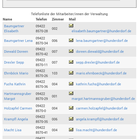
Telefonliste der Mitarbeiter/innen der Verwaltung
Name
Telefon
Zimmer
Mail
Baumgartner
09422
002
Elisabeth
8570-28
elisabeth.baumgartner@hunderdorf.de
09422
Baumgartner Lena
006
lena.baumgartner@hunderdorf.de
8570-34
09422
Diewald Doreen
007
doreen.diewald@hunderdorf.de
8570-42
09422
Drexler Sepp
007
sepp.drexler@hunderdorf.de
8570-11
09422
Ehrnböck Mario
103
mario.ehrnboeck@hunderdorf.de
8570-26
09422
Fuchs Kathrin
004
kathrin.fuchs@hunderdorf.de
8570-36
Hartmannsgruber
09422
001
Margot
8570-29
margot.hartmannsgruber@hunderdorf.de
09422
Holzapfel Carmen
004
carmen.holzapfel@hunderdorf.de
8570-0
09422
Krampfl Angela
006
angela.krampfl@hunderdorf.de
8570-35
09422
Macht Lisa
004
lisa.macht@hunderdorf.de
8570-41
09422