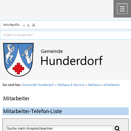
Zum Inhalt
,
zur Navigation
oder
zur Startseite
springen.
chließen
M
A
Schriftgröße
A
A
Sie sind hier:
Gemeinde Hunderdorf
>
Rathaus & Service
>
Rathaus
>
Mitarbeiter
Mitarbeiter
Mitarbeiter-Telefon-Liste