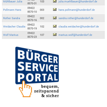
Mühlbauer Julia
103
julia.muehlbauer@hunderdorf.de
8570-31
09422
Pollmann Hans
003
hans.pollmann@hunderdorf.de
8570-10
09422
Rother Sandra
002
sandra.rother@hunderdorf.de
8570-16
09422
Weidacher Claudia
102
claudia.weidacher@hunderdorf.de
8570-19
09422
Wolf Markus
107
markus.wolf@hunderdorf.de
8570-23