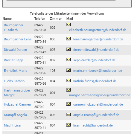
Telefonliste der Mitarbeiter/innen der Verwaltung
Name
Telefon
Zimmer
Mail
Baumgartner
09422
002
Elisabeth
8570-28
elisabeth.baumgartner@hunderdorf.de
09422
Baumgartner Lena
006
lena.baumgartner@hunderdorf.de
8570-34
09422
Diewald Doreen
007
doreen.diewald@hunderdorf.de
8570-42
09422
Drexler Sepp
007
sepp.drexler@hunderdorf.de
8570-11
09422
Ehrnböck Mario
103
mario.ehrnboeck@hunderdorf.de
8570-26
09422
Fuchs Kathrin
004
kathrin.fuchs@hunderdorf.de
8570-36
Hartmannsgruber
09422
001
Margot
8570-29
margot.hartmannsgruber@hunderdorf.de
09422
Holzapfel Carmen
004
carmen.holzapfel@hunderdorf.de
8570-0
09422
Krampfl Angela
006
angela.krampfl@hunderdorf.de
8570-35
09422
Macht Lisa
004
lisa.macht@hunderdorf.de
8570-41
09422