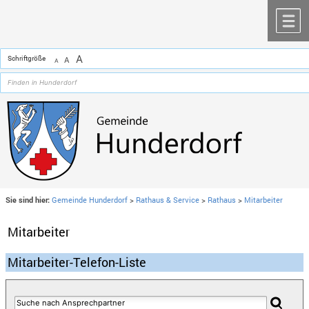
Zum Inhalt
,
zur Navigation
oder
zur Startseite
springen.
chließen
M
A
Schriftgröße
A
A
Sie sind hier:
Gemeinde Hunderdorf
>
Rathaus & Service
>
Rathaus
>
Mitarbeiter
Mitarbeiter
Mitarbeiter-Telefon-Liste