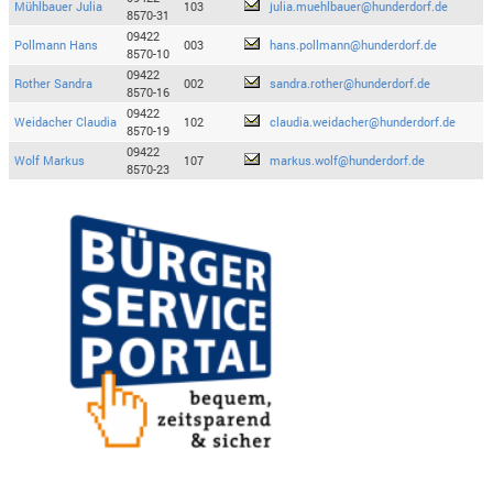
Mühlbauer Julia
103
julia.muehlbauer@hunderdorf.de
8570-31
09422
Pollmann Hans
003
hans.pollmann@hunderdorf.de
8570-10
09422
Rother Sandra
002
sandra.rother@hunderdorf.de
8570-16
09422
Weidacher Claudia
102
claudia.weidacher@hunderdorf.de
8570-19
09422
Wolf Markus
107
markus.wolf@hunderdorf.de
8570-23