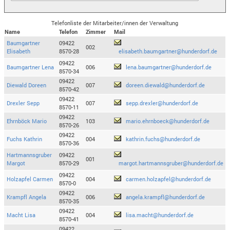
Telefonliste der Mitarbeiter/innen der Verwaltung
Name
Telefon
Zimmer
Mail
Baumgartner
09422
002
Elisabeth
8570-28
elisabeth.baumgartner@hunderdorf.de
09422
Baumgartner Lena
006
lena.baumgartner@hunderdorf.de
8570-34
09422
Diewald Doreen
007
doreen.diewald@hunderdorf.de
8570-42
09422
Drexler Sepp
007
sepp.drexler@hunderdorf.de
8570-11
09422
Ehrnböck Mario
103
mario.ehrnboeck@hunderdorf.de
8570-26
09422
Fuchs Kathrin
004
kathrin.fuchs@hunderdorf.de
8570-36
Hartmannsgruber
09422
001
Margot
8570-29
margot.hartmannsgruber@hunderdorf.de
09422
Holzapfel Carmen
004
carmen.holzapfel@hunderdorf.de
8570-0
09422
Krampfl Angela
006
angela.krampfl@hunderdorf.de
8570-35
09422
Macht Lisa
004
lisa.macht@hunderdorf.de
8570-41
09422