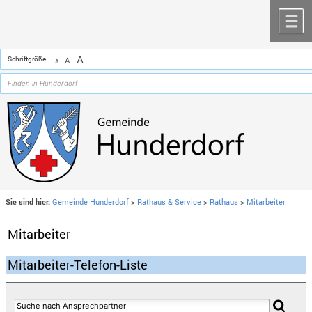
Zum Inhalt
,
zur Navigation
oder
zur Startseite
springen.
chließen
M
A
Schriftgröße
A
A
Sie sind hier:
Gemeinde Hunderdorf
>
Rathaus & Service
>
Rathaus
>
Mitarbeiter
Mitarbeiter
Mitarbeiter-Telefon-Liste