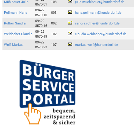
Mühlbauer Julia
103
julia.muehlbauer@hunderdorf.de
8570-31
09422
Pollmann Hans
003
hans.pollmann@hunderdorf.de
8570-10
09422
Rother Sandra
002
sandra.rother@hunderdorf.de
8570-16
09422
Weidacher Claudia
102
claudia.weidacher@hunderdorf.de
8570-19
09422
Wolf Markus
107
markus.wolf@hunderdorf.de
8570-23