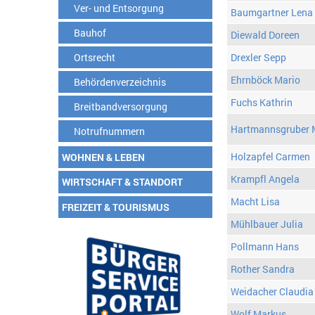
Ver- und Entsorgung
Baumgartner Lena
Bauhof
Diewald Doreen
Ortsrecht
Drexler Sepp
Ehrnböck Mario
Behördenverzeichnis
Fuchs Kathrin
Breitbandversorgung
Hartmannsgruber 
Notrufnummern
Holzapfel Carmen
WOHNEN & LEBEN
Krampfl Angela
WIRTSCHAFT & STANDORT
Macht Lisa
FREIZEIT & TOURISMUS
Mühlbauer Julia
Pollmann Hans
Rother Sandra
Weidacher Claudia
Wolf Markus