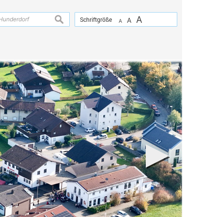
A
suchen
Schriftgröße
A
A