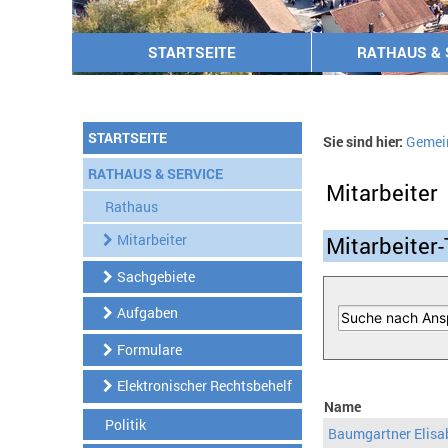
STARTSEITE
RATHAUS & 
STARTSEITE
Sie sind hier:
Gemei
RATHAUS & SERVICE
Mitarbeiter
Rathaus
Mitarbeiter
Mitarbeiter-
Sachgebiete
Aufgaben
Formulare
Elektronischer Rechtsbehelf
Name
Politik
Baumgartner Elisa