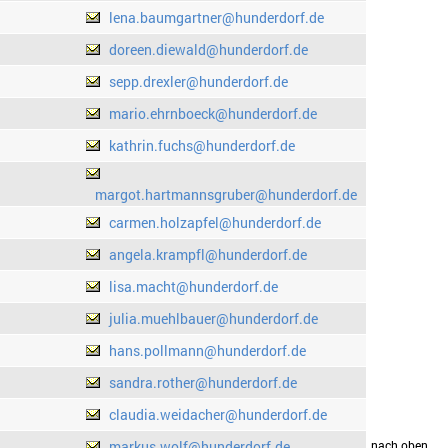
lena.baumgartner@hunderdorf.de
doreen.diewald@hunderdorf.de
sepp.drexler@hunderdorf.de
mario.ehrnboeck@hunderdorf.de
kathrin.fuchs@hunderdorf.de
margot.hartmannsgruber@hunderdorf.de
carmen.holzapfel@hunderdorf.de
angela.krampfl@hunderdorf.de
lisa.macht@hunderdorf.de
julia.muehlbauer@hunderdorf.de
hans.pollmann@hunderdorf.de
sandra.rother@hunderdorf.de
claudia.weidacher@hunderdorf.de
markus.wolf@hunderdorf.de
drucken
nach oben