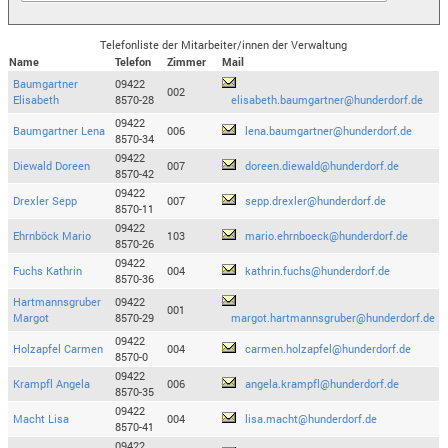
Telefonliste der Mitarbeiter/innen der Verwaltung
Name
Telefon
Zimmer
Mail
Baumgartner
09422
002
Elisabeth
8570-28
elisabeth.baumgartner@hunderdorf.de
09422
Baumgartner Lena
006
lena.baumgartner@hunderdorf.de
8570-34
09422
Diewald Doreen
007
doreen.diewald@hunderdorf.de
8570-42
09422
Drexler Sepp
007
sepp.drexler@hunderdorf.de
8570-11
09422
Ehrnböck Mario
103
mario.ehrnboeck@hunderdorf.de
8570-26
09422
Fuchs Kathrin
004
kathrin.fuchs@hunderdorf.de
8570-36
Hartmannsgruber
09422
001
Margot
8570-29
margot.hartmannsgruber@hunderdorf.de
09422
Holzapfel Carmen
004
carmen.holzapfel@hunderdorf.de
8570-0
09422
Krampfl Angela
006
angela.krampfl@hunderdorf.de
8570-35
09422
Macht Lisa
004
lisa.macht@hunderdorf.de
8570-41
09422