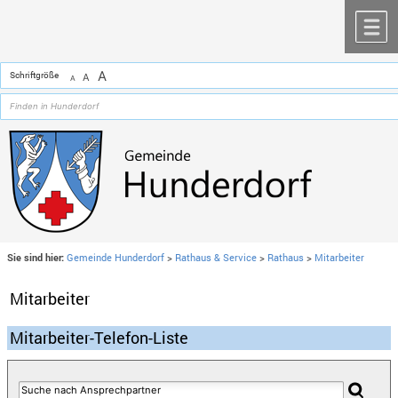
Zum Inhalt
,
zur Navigation
oder
zur Startseite
springen.
chließen
M
A
Schriftgröße
A
A
Sie sind hier:
Gemeinde Hunderdorf
>
Rathaus & Service
>
Rathaus
>
Mitarbeiter
Mitarbeiter
Mitarbeiter-Telefon-Liste