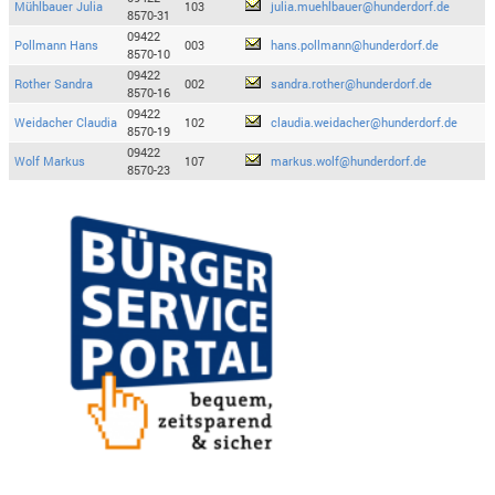
Mühlbauer Julia
103
julia.muehlbauer@hunderdorf.de
8570-31
09422
Pollmann Hans
003
hans.pollmann@hunderdorf.de
8570-10
09422
Rother Sandra
002
sandra.rother@hunderdorf.de
8570-16
09422
Weidacher Claudia
102
claudia.weidacher@hunderdorf.de
8570-19
09422
Wolf Markus
107
markus.wolf@hunderdorf.de
8570-23