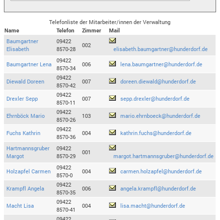
Telefonliste der Mitarbeiter/innen der Verwaltung
Name
Telefon
Zimmer
Mail
Baumgartner
09422
002
Elisabeth
8570-28
elisabeth.baumgartner@hunderdorf.de
09422
Baumgartner Lena
006
lena.baumgartner@hunderdorf.de
8570-34
09422
Diewald Doreen
007
doreen.diewald@hunderdorf.de
8570-42
09422
Drexler Sepp
007
sepp.drexler@hunderdorf.de
8570-11
09422
Ehrnböck Mario
103
mario.ehrnboeck@hunderdorf.de
8570-26
09422
Fuchs Kathrin
004
kathrin.fuchs@hunderdorf.de
8570-36
Hartmannsgruber
09422
001
Margot
8570-29
margot.hartmannsgruber@hunderdorf.de
09422
Holzapfel Carmen
004
carmen.holzapfel@hunderdorf.de
8570-0
09422
Krampfl Angela
006
angela.krampfl@hunderdorf.de
8570-35
09422
Macht Lisa
004
lisa.macht@hunderdorf.de
8570-41
09422