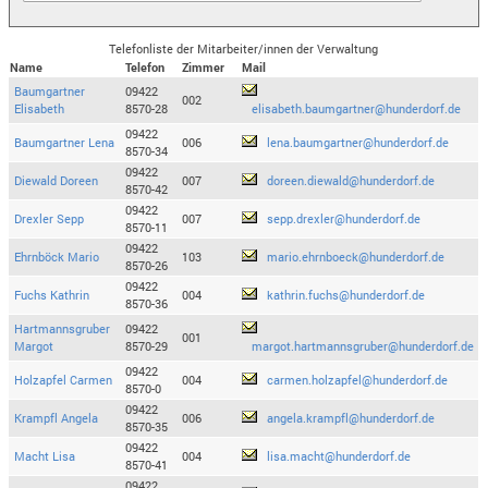
Telefonliste der Mitarbeiter/innen der Verwaltung
Name
Telefon
Zimmer
Mail
Baumgartner
09422
002
Elisabeth
8570-28
elisabeth.baumgartner@hunderdorf.de
09422
Baumgartner Lena
006
lena.baumgartner@hunderdorf.de
8570-34
09422
Diewald Doreen
007
doreen.diewald@hunderdorf.de
8570-42
09422
Drexler Sepp
007
sepp.drexler@hunderdorf.de
8570-11
09422
Ehrnböck Mario
103
mario.ehrnboeck@hunderdorf.de
8570-26
09422
Fuchs Kathrin
004
kathrin.fuchs@hunderdorf.de
8570-36
Hartmannsgruber
09422
001
Margot
8570-29
margot.hartmannsgruber@hunderdorf.de
09422
Holzapfel Carmen
004
carmen.holzapfel@hunderdorf.de
8570-0
09422
Krampfl Angela
006
angela.krampfl@hunderdorf.de
8570-35
09422
Macht Lisa
004
lisa.macht@hunderdorf.de
8570-41
09422