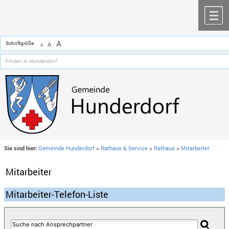
Zum Inhalt
,
zur Navigation
oder
zur Startseite
springen.
chließen
M
A
Schriftgröße
A
A
Sie sind hier:
Gemeinde Hunderdorf
>
Rathaus & Service
>
Rathaus
>
Mitarbeiter
Mitarbeiter
Mitarbeiter-Telefon-Liste