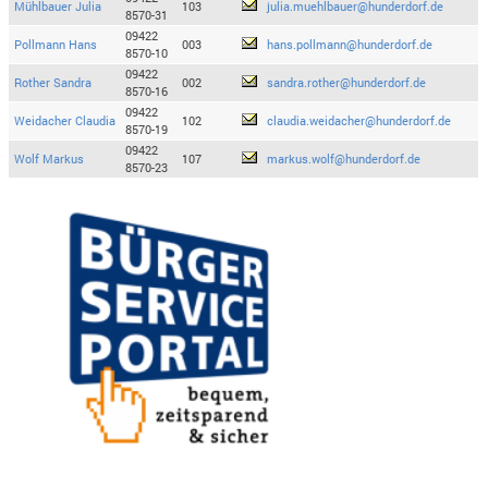
Mühlbauer Julia
103
julia.muehlbauer@hunderdorf.de
8570-31
09422
Pollmann Hans
003
hans.pollmann@hunderdorf.de
8570-10
09422
Rother Sandra
002
sandra.rother@hunderdorf.de
8570-16
09422
Weidacher Claudia
102
claudia.weidacher@hunderdorf.de
8570-19
09422
Wolf Markus
107
markus.wolf@hunderdorf.de
8570-23