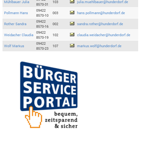
Mühlbauer Julia
103
julia.muehlbauer@hunderdorf.de
8570-31
09422
Pollmann Hans
003
hans.pollmann@hunderdorf.de
8570-10
09422
Rother Sandra
002
sandra.rother@hunderdorf.de
8570-16
09422
Weidacher Claudia
102
claudia.weidacher@hunderdorf.de
8570-19
09422
Wolf Markus
107
markus.wolf@hunderdorf.de
8570-23