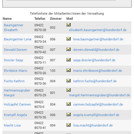
Telefonliste der Mitarbeiter/innen der Verwaltung
Name
Telefon
Zimmer
Mail
Baumgartner
09422
002
Elisabeth
8570-28
elisabeth.baumgartner@hunderdorf.de
09422
Baumgartner Lena
006
lena.baumgartner@hunderdorf.de
8570-34
09422
Diewald Doreen
007
doreen.diewald@hunderdorf.de
8570-42
09422
Drexler Sepp
007
sepp.drexler@hunderdorf.de
8570-11
09422
Ehrnböck Mario
103
mario.ehrnboeck@hunderdorf.de
8570-26
09422
Fuchs Kathrin
004
kathrin.fuchs@hunderdorf.de
8570-36
Hartmannsgruber
09422
001
Margot
8570-29
margot.hartmannsgruber@hunderdorf.de
09422
Holzapfel Carmen
004
carmen.holzapfel@hunderdorf.de
8570-0
09422
Krampfl Angela
006
angela.krampfl@hunderdorf.de
8570-35
09422
Macht Lisa
004
lisa.macht@hunderdorf.de
8570-41
09422