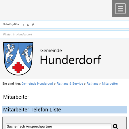
Zum Inhalt
,
zur Navigation
oder
zur Startseite
springen.
chließen
M
A
Schriftgröße
A
A
Sie sind hier:
Gemeinde Hunderdorf
>
Rathaus & Service
>
Rathaus
>
Mitarbeiter
Mitarbeiter
Mitarbeiter-Telefon-Liste