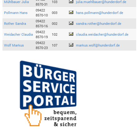
Mühlbauer Julia
103
julia.muehlbauer@hunderdorf.de
8570-31
09422
Pollmann Hans
003
hans.pollmann@hunderdorf.de
8570-10
09422
Rother Sandra
002
sandra.rother@hunderdorf.de
8570-16
09422
Weidacher Claudia
102
claudia.weidacher@hunderdorf.de
8570-19
09422
Wolf Markus
107
markus.wolf@hunderdorf.de
8570-23