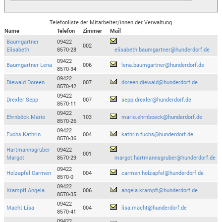
Telefonliste der Mitarbeiter/innen der Verwaltung
Name
Telefon
Zimmer
Mail
Baumgartner
09422
002
Elisabeth
8570-28
elisabeth.baumgartner@hunderdorf.de
09422
Baumgartner Lena
006
lena.baumgartner@hunderdorf.de
8570-34
09422
Diewald Doreen
007
doreen.diewald@hunderdorf.de
8570-42
09422
Drexler Sepp
007
sepp.drexler@hunderdorf.de
8570-11
09422
Ehrnböck Mario
103
mario.ehrnboeck@hunderdorf.de
8570-26
09422
Fuchs Kathrin
004
kathrin.fuchs@hunderdorf.de
8570-36
Hartmannsgruber
09422
001
Margot
8570-29
margot.hartmannsgruber@hunderdorf.de
09422
Holzapfel Carmen
004
carmen.holzapfel@hunderdorf.de
8570-0
09422
Krampfl Angela
006
angela.krampfl@hunderdorf.de
8570-35
09422
Macht Lisa
004
lisa.macht@hunderdorf.de
8570-41
09422