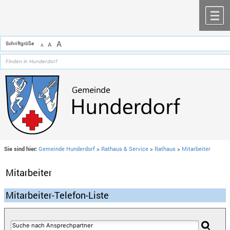
Zum Inhalt
,
zur Navigation
oder
zur Startseite
springen.
chließen
M
A
Schriftgröße
A
A
Sie sind hier:
Gemeinde Hunderdorf
>
Rathaus & Service
>
Rathaus
>
Mitarbeiter
Mitarbeiter
Mitarbeiter-Telefon-Liste