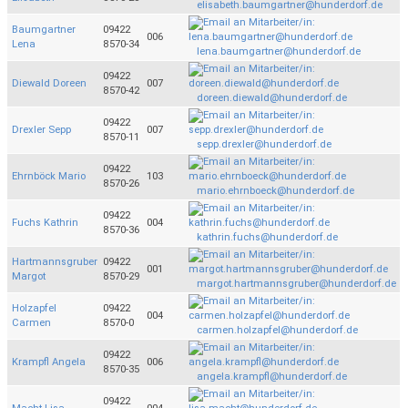
elisabeth.baumgartner@hunderdorf.de
Baumgartner
09422
006
Lena
8570-34
lena.baumgartner@hunderdorf.de
09422
Diewald Doreen
007
8570-42
doreen.diewald@hunderdorf.de
09422
Drexler Sepp
007
8570-11
sepp.drexler@hunderdorf.de
09422
Ehrnböck Mario
103
8570-26
mario.ehrnboeck@hunderdorf.de
09422
Fuchs Kathrin
004
8570-36
kathrin.fuchs@hunderdorf.de
Hartmannsgruber
09422
001
Margot
8570-29
margot.hartmannsgruber@hunderdorf.de
Holzapfel
09422
004
Carmen
8570-0
carmen.holzapfel@hunderdorf.de
09422
Krampfl Angela
006
8570-35
angela.krampfl@hunderdorf.de
09422