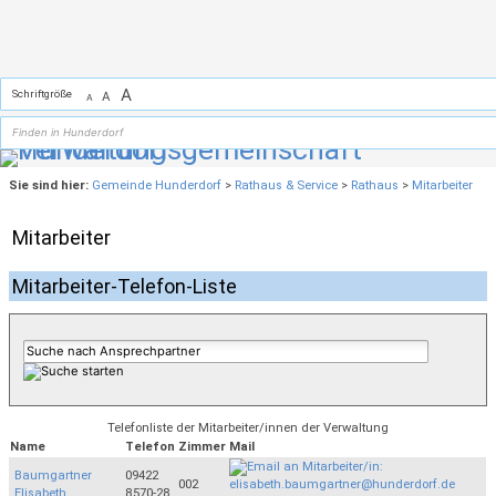
Zum Inhalt
,
zur Navigation
oder
zur Startseite
springen.
A
Schriftgröße
A
A
Sie sind hier:
Gemeinde Hunderdorf
>
Rathaus & Service
>
Rathaus
>
Mitarbeiter
Mitarbeiter
Mitarbeiter-Telefon-Liste
Telefonliste der Mitarbeiter/innen der Verwaltung
Name
Telefon
Zimmer
Mail
Baumgartner
09422
002
Elisabeth
8570-28