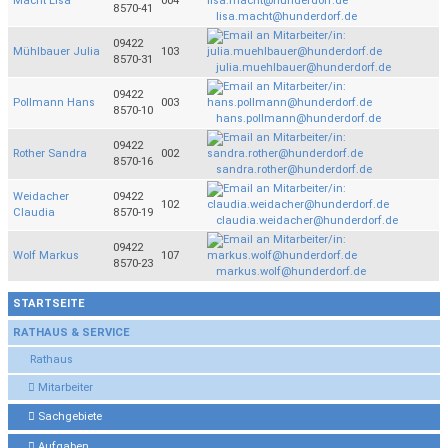
Macht Lisa
004
8570-41
lisa.macht@hunderdorf.de
09422
Mühlbauer Julia
103
8570-31
julia.muehlbauer@hunderdorf.de
09422
Pollmann Hans
003
8570-10
hans.pollmann@hunderdorf.de
09422
Rother Sandra
002
8570-16
sandra.rother@hunderdorf.de
Weidacher
09422
102
Claudia
8570-19
claudia.weidacher@hunderdorf.de
09422
Wolf Markus
107
8570-23
markus.wolf@hunderdorf.de
STARTSEITE
RATHAUS & SERVICE
Rathaus
Mitarbeiter
Sachgebiete
Aufgaben