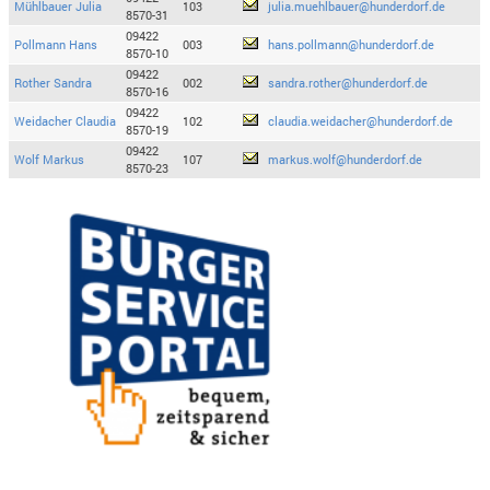
Mühlbauer Julia
103
julia.muehlbauer@hunderdorf.de
8570-31
09422
Pollmann Hans
003
hans.pollmann@hunderdorf.de
8570-10
09422
Rother Sandra
002
sandra.rother@hunderdorf.de
8570-16
09422
Weidacher Claudia
102
claudia.weidacher@hunderdorf.de
8570-19
09422
Wolf Markus
107
markus.wolf@hunderdorf.de
8570-23