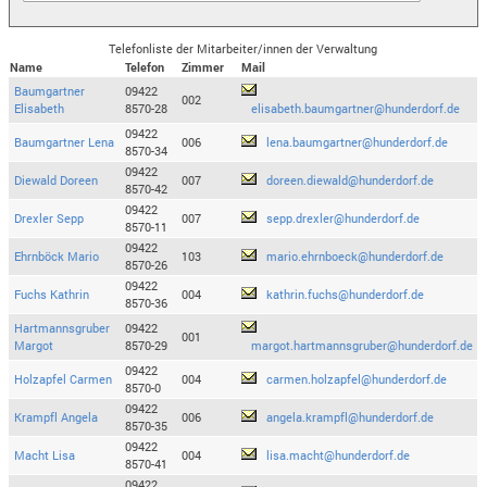
Telefonliste der Mitarbeiter/innen der Verwaltung
Name
Telefon
Zimmer
Mail
Baumgartner
09422
002
Elisabeth
8570-28
elisabeth.baumgartner@hunderdorf.de
09422
Baumgartner Lena
006
lena.baumgartner@hunderdorf.de
8570-34
09422
Diewald Doreen
007
doreen.diewald@hunderdorf.de
8570-42
09422
Drexler Sepp
007
sepp.drexler@hunderdorf.de
8570-11
09422
Ehrnböck Mario
103
mario.ehrnboeck@hunderdorf.de
8570-26
09422
Fuchs Kathrin
004
kathrin.fuchs@hunderdorf.de
8570-36
Hartmannsgruber
09422
001
Margot
8570-29
margot.hartmannsgruber@hunderdorf.de
09422
Holzapfel Carmen
004
carmen.holzapfel@hunderdorf.de
8570-0
09422
Krampfl Angela
006
angela.krampfl@hunderdorf.de
8570-35
09422
Macht Lisa
004
lisa.macht@hunderdorf.de
8570-41
09422