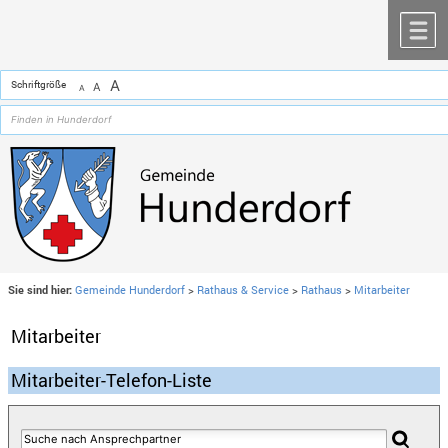
Zum Inhalt
,
zur Navigation
oder
zur Startseite
springen.
chließen
M
A
Schriftgröße
A
A
Sie sind hier:
Gemeinde Hunderdorf
>
Rathaus & Service
>
Rathaus
>
Mitarbeiter
Mitarbeiter
Mitarbeiter-Telefon-Liste